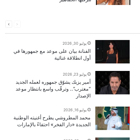
السابقة
التالية
الصفحة
الصفحة
يوليو 30, 2026
الفنانة بيان على موعد مع جمهورها في
أول انطلاقة غنائية
يوليو 23, 2026
أمير يزبك يشوّق جمهوره لعمله الجديد
“مغترب”.. وترقّب واسع بانتظار موعد
الإصدار
يوليو 16, 2026
محمد المطروشي يطرح أغنيته الوطنية
الجديدة «دار الفخر» احتفاءً بالإمارات