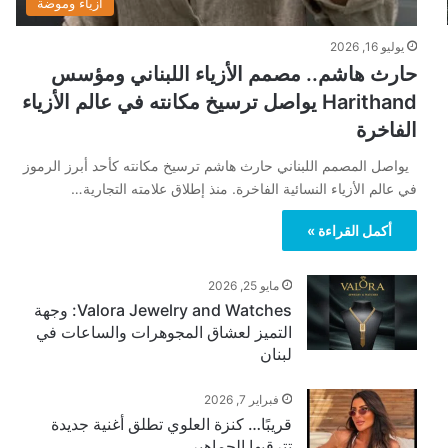
أزياء وموضة
يوليو 16, 2026
حارث هاشم.. مصمم الأزياء اللبناني ومؤسس
Harithand يواصل ترسيخ مكانته في عالم الأزياء
الفاخرة
يواصل المصمم اللبناني حارث هاشم ترسيخ مكانته كأحد أبرز الرموز
في عالم الأزياء النسائية الفاخرة. منذ إطلاق علامته التجارية…
أكمل القراءة »
مايو 25, 2026
Valora Jewelry and Watches: وجهة
التميز لعشاق المجوهرات والساعات في
لبنان
فبراير 7, 2026
قريبًا… كنزة العلوي تطلق أغنية جديدة
تترقبها الجماهير