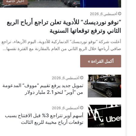
أخبار خاصة
أغسطس 6, 2026
“نوفو نورديسك” للأدوية تعلن تراجع أرباح الربع
الثاني وترفع توقعاتها السنوية
أعلنت شركة “نوفو نورديسك” الدنماركية للأدوية، اليوم الأربعاء، تراجع
صافي أرباحها خلال الربع الثاني من العام بالمقارنة مع الفترة نفسها…
أكمل القراءة »
أغسطس 6, 2026
تمويل جديد يرفع تقييم “مووف” المدعومة
من “أوبر” لنحو 2.1 مليار دولار
أغسطس 6, 2026
أسهم أوبر تتراجع 3% قبل الافتتاح بسبب
توقعات أرباح مخيبة للربع الثالث