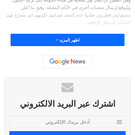
ويُتوقع إرسال شحنات أخرى في الأيام المقبلة، وفق ما أعلن
مسؤولون قطريون طلبوا عدم كشف هوياتهم لكونهم غير مصرّح لهم
التحدّث لوسائل الإعلام.
واستُخدمت البيوت النقالة مدى بضعة أسابيع لدى استضافة قطر
اظهر المزيد
نهائيات كأس العالم بكرة القدم العام الماضي. وكان مسؤولون قد
أشاروا إلى توجّه للتبرّع بها.
وحسب تقديرات الأمم المتحدة، يحتاج ملايين الأشخاص إلى مساعدة
بعدما أسفر زلزال بقوة 7,8 درجات وقع فجر الإثنين عن 33 ألف قتيل
على الأقل.
اشترك عبر البريد الالكتروني
أ
د
وزار أمير قطر الشيخ تميم بن حمد آل ثاني تركيا الأحد، وهو أرفع
خ