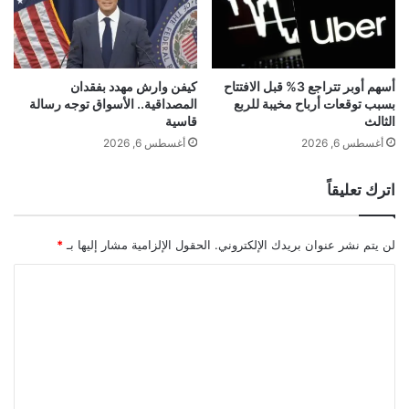
ب
ن
ـ
م
5
ع
4
"
م
t
أسهم أوبر تتراجع 3% قبل الافتتاح
كيفن وارش مهدد بفقدان
ل
بسبب توقعات أرباح مخيبة للربع
المصداقية.. الأسواق توجه رسالة
c
الثالث
قاسية
ي
h
ا
o
أغسطس 6, 2026
أغسطس 6, 2026
ر
o
د
z
اترك تعليقاً
و
s
ل
h
ا
o
لن يتم نشر عنوان بريدك الإلكتروني.
الحقول الإلزامية مشار إليها بـ
*
ر
e
s
ا
"
ل
ت
ع
ل