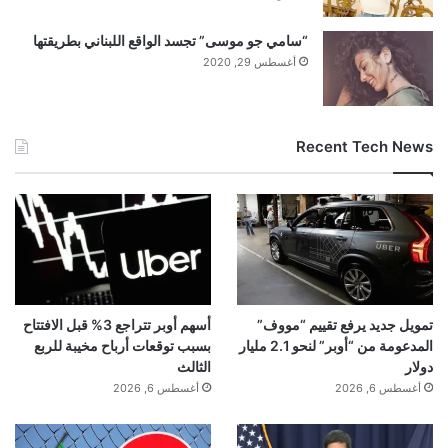
“سامي جو موسى” تجسد الواقع اللبناني بطريقتها
أغسطس 29, 2020
Recent Tech News
تمويل جديد يرفع تقييم “مووف”
أسهم أوبر تتراجع 3% قبل الافتتاح
المدعومة من “أوبر” لنحو 2.1 مليار
بسبب توقعات أرباح مخيبة للربع
دولار
الثالث
أغسطس 6, 2026
أغسطس 6, 2026