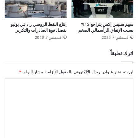
ل
ن
ت
د
ع
ا
سهم سبيس إكس يتراجع 13%
إنتاج النفط الروسي زاد في يوليو
و
بسبب الإنفاق الرأسمالي الضخم
بفضل قوة الصادرات والتكرير
ن
أغسطس 7, 2026
أغسطس 7, 2026
م
ع
اترك تعليقاً
W
o
r
لن يتم نشر عنوان بريدك الإلكتروني.
الحقول الإلزامية مشار إليها بـ
*
l
d
ا
o
ل
f
B
ت
u
ع
s
ل
i
n
ي
e