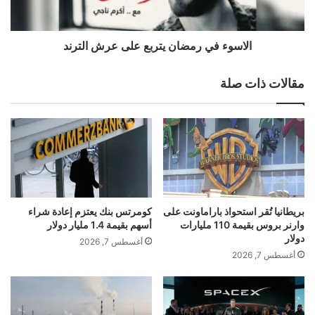
ا
ي
ن
ر
ي
م
الاسوء في رمضان يتربع على عرش الترند
ل
ض
ل
ا
مقالات ذات صلة
ي
ن
و
ي
ت
ت
ي
ر
و
ب
akhabarqatar.com — كل يوم مهنةمع سارة مهند
ب
ع
ر
ع
ل
ل
ي
ى
بريطانيا تُقر استحواذ باراماونت على
كومرتس بنك يعتزم إعادة شراء
سارة
مهنة
مهنةمع
مهند
يوم
ا
ع
وارنر بروس بقيمة 110 مليارات
أسهم بقيمة 1.4 مليار دولار
ح
ر
دولار
أغسطس 7, 2026
م
ش
أغسطس 7, 2026
ز
ا
ة
ل
ب
ت
ا
ر