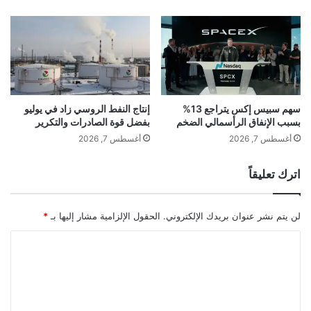
ن
ا
ي
ل
ت
م
ه
ا
ا
ل
ا
أ
ل
ز
ج
ي
سهم سبيس إكس يتراجع 13%
إنتاج النفط الروسي زاد في يوليو
د
بسبب الإنفاق الرأسمالي الضخم
بفضل قوة الصادرات والتكرير
ا
ي
ء
أغسطس 7, 2026
أغسطس 7, 2026
د
و
ة
ا
اترك تعليقاً
"
ل
ي
م
ا
و
لن يتم نشر عنوان بريدك الإلكتروني.
الحقول الإلزامية مشار إليها بـ
*
م
ض
ت
ة
ا
ع
ل
ل
م
ت
"
ع