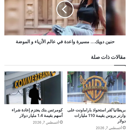
ى
ن
ع
د
ت
و
ب
ي
ة
ك
ا
.
ل
.
حنين دويك... مسيرة واعدة في عالم الأزياء و الموضة
م
.
ل
م
مقالات ذات صلة
ي
س
و
ي
ن
ر
م
ة
ش
و
ا
ا
ه
ع
د
د
ة
ة
بريطانيا تُقر استحواذ باراماونت على
كومرتس بنك يعتزم إعادة شراء
ب
ف
وارنر بروس بقيمة 110 مليارات
أسهم بقيمة 1.4 مليار دولار
أ
ي
دولار
أغسطس 7, 2026
غ
ع
أغسطس 7, 2026