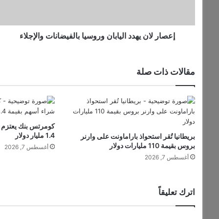
ت
ا
ر
ن
و
ي
ن
ه
إعصار لان يهدد اليابان وروسيا بالفيضانات والإجلاء
ي
د
د
ا
مقالات ذات صلة
ل
ي
ا
ب
ا
كومرتس بنك يعتزم إ
ن
1.4 مليار دولار
بريطانيا تُقر استحواذ باراماونت على وارنر
و
بروس بقيمة 110 مليارات دولار
أغسطس 7, 2026
ر
أغسطس 7, 2026
و
س
ي
ا
اترك تعليقاً
ب
ا