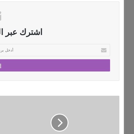
اشترك عبر الب
أ
د
خ
ل
ب
ر
ي
د
ك
إ
ا
ع
ل
ص
إ
ا
ل
ر
ك
ل