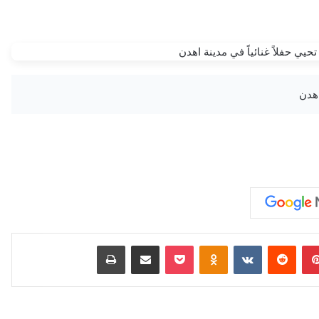
بينتيريست
‏Reddit
‏VKontakte
Odnoklassniki
‫Pocket
مشاركة عبر البريد
طباعة