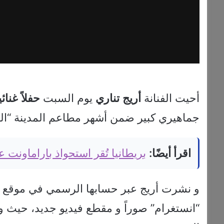
أحيت الفنانة
أريج
تناري
يوم السبت
حفلاً
غنائيا
جماهيري كبير ضمن أشهر مطاعم المدينة “ال
اقرأ أيضًا:
بريطانيا تُقر استحواذ باراماونت على وارنر 
و نشرت أريج عبر حسابها الرسمي في موقع ال
“انستغرام” صوراً و مقطع فيديو جديد، حيث وث