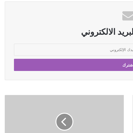
ريد الالكتروني
ا
ل
م
م
ث
ل