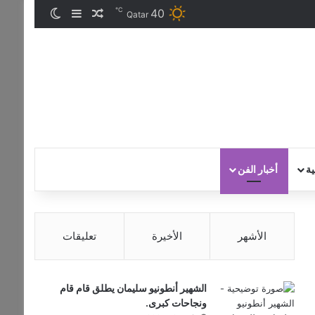
℃
40
مقال عشوائي
إضافة عمود جان
الوضع المظ
Qatar
ية
أخبار الفن
الأشهر
الأخيرة
تعليقات
الشهير أنطونيو سليمان يطلق قام قام
ونجاحات كبرى.