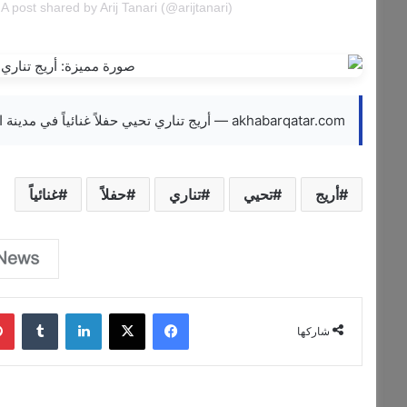
A post shared by Arij Tanari (@arijtanari)
akhabarqatar.com — أريج تناري تحيي حفلاً غنائياً في مدينة اهدن
أريج
تحيي
تناري
حفلاً
غنائياً
فيسبوك
‫X
لينكدإن
‏Tumblr
شاركها