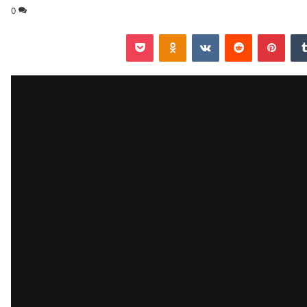
0
‏Tumblr
بينتيريست
‏Reddit
‏VKontakte
Odnoklassniki
‫Pocket