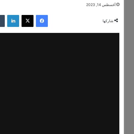
أغسطس 14, 2023
فيسبوك
‫X
لينكدإن
شاركها