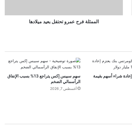
ة
ف
ر
ح
الممثلة فرح عمرو تحتفل بعيد ميلادها
ع
م
ر
و
ت
ح
ت
ف
عادة شراء أسهم بقيمة
سهم سبيس إكس يتراجع 13% بسبب الإنفاق
ل
الرأسمالي الضخم
ب
أغسطس 7, 2026
ع
ي
د
م
ي
ل
ا