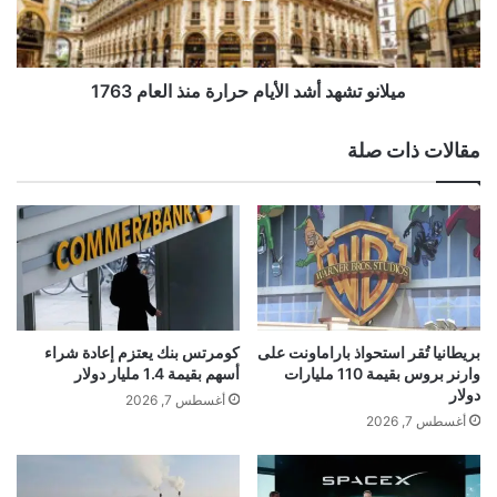
و
ت
ق
ش
ع
ه
akhabarqatar.com — انضمام ست دول جديدة إلى مجموعة
ت
د
ميلانو تشهد أشد الأيام حرارة منذ العام 1763
بريكس
ح
أ
ط
ش
مقالات ذات صلة
م
د
ط
ا
ا
ل
ئ
أ
ر
ي
ة
ا
ب
م
ر
ح
ي
ر
بريطانيا تُقر استحواذ باراماونت على
كومرتس بنك يعتزم إعادة شراء
غ
ا
وارنر بروس بقيمة 110 مليارات
أسهم بقيمة 1.4 مليار دولار
و
ر
دولار
أغسطس 7, 2026
ج
ة
أغسطس 7, 2026
ي
م
ن
ن
ذ