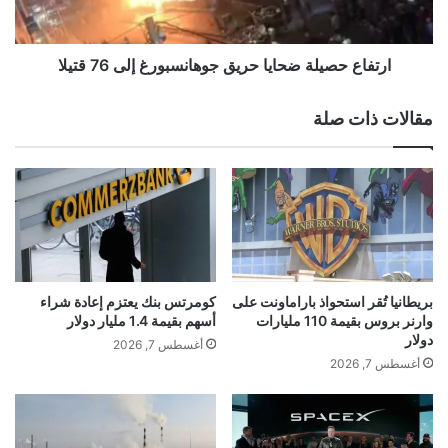
ح
ر
ص
ة
ي
ب
ل
ارتفاع حصيلة ضحايا حريق جوهانسبورغ إلى 76 قتيلا
ا
ة
ي
ض
مقالات ذات صلة
د
ح
ن
ا
akhabarqatar.com — محامي ترامب يرفض اتهامه بالتدخل
ع
ي
في الانتخابات
ل
ا
ى
ح
ا
ر
ل
ي
اتهامه
بالتدخل
ترامب
محامي
د
ق
ي
ج
بريطانيا تُقر استحواذ باراماونت على
كومرتس بنك يعتزم إعادة شراء
يرفض
م
و
وارنر بروس بقيمة 110 مليارات
أسهم بقيمة 1.4 مليار دولار
ق
ه
دولار
أغسطس 7, 2026
ر
ا
أغسطس 7, 2026
ا
ن
ط
س
ي
ب
ة
و