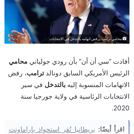
محامي ترامب يرفض اتهامه بالتدخل في الانتخابات
أفادت “سي أن أن” بأن رودي جولياني
محامي
الرئيس الأمريكي السابق دونالد
ترامب
، رفض
الاتهامات المنسوبة إليه
بالتدخل
في سير
الانتخابات الرئاسية في ولاية جورجيا سنة
2020.
اقرأ أيضًا:
بريطانيا تُقر استحواذ باراماونت