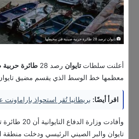
تايوان ترصد 28 طائرة حربية صينية في محيطها
أعلنت سلطات
تايوان
رصد 28
طائرة
حربية
ص
معظمها خط الوسط الذي يقسم مضيق تايوان
اقرأ أيضًا:
بريطانيا تُقر استحواذ باراماونت على وارنر 
وأفادت وزارة 
تايوان والبر الصيني الرئيسي ودخلت منطقة 