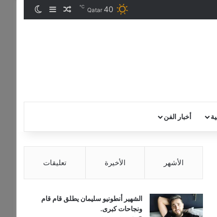
℃
40
مقال عشوائي
إضافة عمود جان
الوضع المظ
Qatar
ية
أخبار الفن
الأشهر
الأخيرة
تعليقات
الشهير أنطونيو سليمان يطلق قام قام
ونجاحات كبرى.