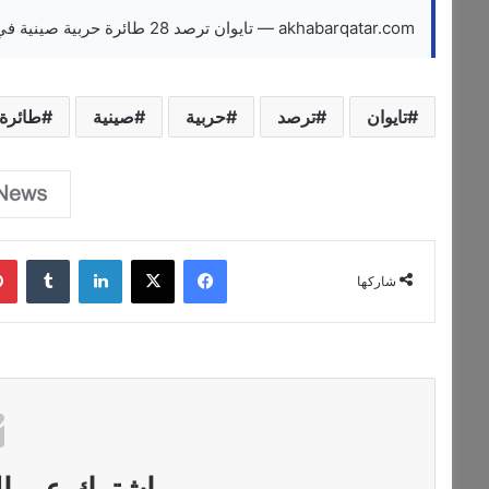
akhabarqatar.com — تايوان ترصد 28 طائرة حربية صينية في محيطها
تايوان
ترصد
حربية
صينية
طائرة
فيسبوك
‫X
لينكدإن
‏Tumblr
شاركها
اشترك عبر الب