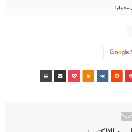
بينتيريست
‏Reddit
‏VKontakte
Odnoklassniki
‫Pocket
مشاركة عبر البريد
طباعة
ريد الالكتروني