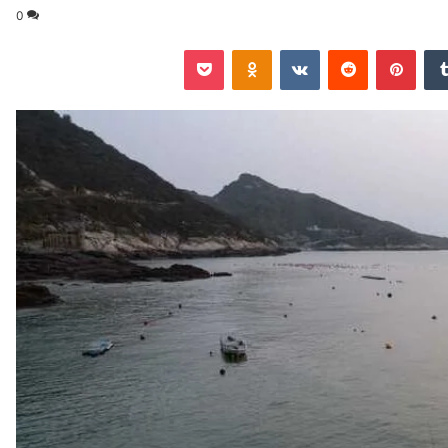
0
‏Tumblr
بينتيريست
‏Reddit
‏VKontakte
Odnoklassniki
‫Pocket