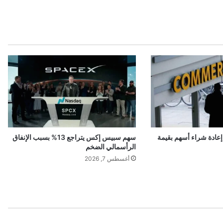
ت
و
ت
ه
ي
أ
و
ا
ل
ح
ر
ب
ط
عادة شراء أسهم بقيمة
سهم سبيس إكس يتراجع 13% بسبب الإنفاق
و
الرأسمالي الضخم
ي
أغسطس 7, 2026
ل
ة
ا
ل
أ
م
د