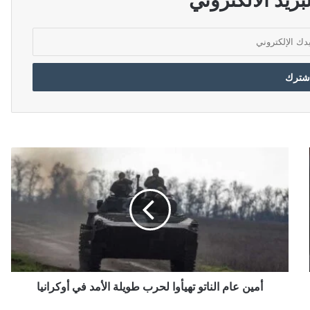
أ
م
ي
ن
ع
ا
م
ا
ل
ن
أمين عام الناتو تهيأوا لحرب طويلة الأمد في أوكرانيا
ا