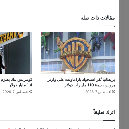
و
س
ي
مقالات ذات صلة
ا
و
ك
و
ر
ي
ا
ا
ل
ش
بريطانيا تُقر استحواذ باراماونت على وارنر
كومرتس بنك يعتزم إ
م
بروس بقيمة 110 مليارات دولار
1.4 مليار دولار
ا
أغسطس 7, 2026
أغسطس 7, 2026
ل
ي
ة
.
اترك تعليقاً
.
ر
ئ