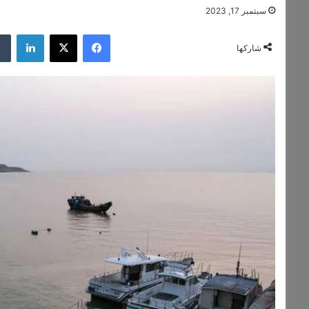
سبتمبر 17, 2023
فيسبوك
‫X
لينكدإن
شاركها