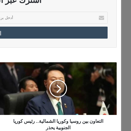
أ
د
خ
ل
ب
ر
ي
د
ك
ا
ا
ل
ل
ت
إ
ع
ل
ا
ك
و
ت
ن
ر
ب
و
ي
ن
ن
التعاون بين روسيا وكوريا الشمالية.. رئيس كوريا
ي
ر
الجنوبية يحذر