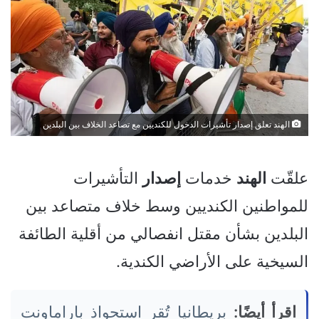
الهند تعلق إصدار تأشيرات الدخول للكنديين مع تصاعد الخلاف بين البلدين
علقّت
الهند
خدمات
إصدار
التأشيرات
للمواطنين الكنديين وسط خلاف متصاعد بين
البلدين بشأن مقتل انفصالي من أقلية الطائفة
السيخية على الأراضي الكندية.
اقرأ أيضًا:
بريطانيا تُقر استحواذ باراماونت