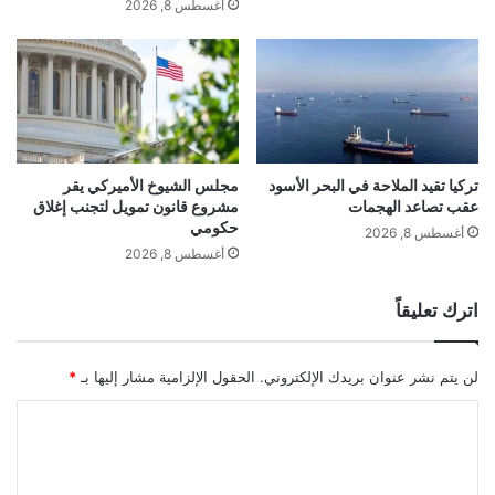
أغسطس 8, 2026
ن
م
ي
ا
ا
ل
ب
ي
ص
ا
و
ل
ا
ا
ر
ب
تركيا تقيد الملاحة في البحر الأسود
مجلس الشيوخ الأميركي يقر
ي
عقب تصاعد الهجمات
مشروع قانون تمويل لتجنب إغلاق
ر
حكومي
خ
ز
أغسطس 8, 2026
أ
ا
أغسطس 8, 2026
ت
ل
ا
ع
اترك تعليقاً
ك
ر
م
ا
س
ق
لن يتم نشر عنوان بريدك الإلكتروني.
الحقول الإلزامية مشار إليها بـ
*
ي
ك
ا
ا
ل
و
ت
ا