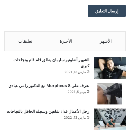
ئ
ز
ا
ل
م
و
ر
الأشهر
الأخيرة
تعليقات
ك
س
د
الشهير أنطونيو سليمان يطلق قام قام ونجاحات
و
كبرى.
ر
مارس 13, 2021
ف
ي
تعرف على Morpheus 8 مع الدكتور رامي عبادي
ب
يونيو 5, 2021
ي
ر
و
ت
رجل الأعمال فداء شاهين وسجله الحافل بالنجاحات
مارس 13, 2022