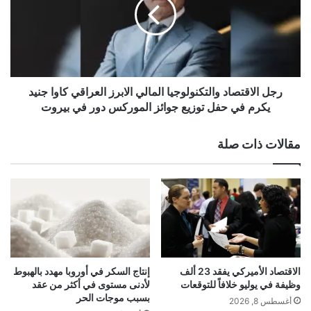
ق
ا
ر
ل
ا
ا
ر
ق
akhabarqatar.com — الهند تعلق إصدار تأشيرات الدخول
ب
ت
ا
للكنديين مع تصاعد الخلاف بين البلدين
ص
ي
ا
رجل الاقتصاد والتكنولوجيا المالي الابرز العراقي كاوا جنيد
د
د
يكرم في حفل توزيع جوائز الموركس دور في بيروت
ن
و
إصدار
الدخول
الهند
تأشيرات
ح
ا
مقالات ذات صلة
و
ل
تعلّق
ل
ت
ت
ك
ز
ن
و
و
ي
ل
د
و
أ
ج
و
ي
الاقتصاد الأميركي يفقد 23 ألف
إنتاج السكر في أوروبا مهدد بالهبوط
ك
ا
وظيفة في يوليو خلافاً للتوقعات
لأدنى مستوى في أكثر من عقد
ر
ا
بسبب موجات الحر
أغسطس 8, 2026
ا
ل