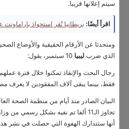
سيتم إعلانها قريبا.
اقرأ أيضًا:
بريطانيا تُقر استحواذ باراماونت على وارنر 
ومتحدثا عن الأرقام الحقيقية والأوضاع الصحية
الذي ضرب
ليبيا
10 سبتمبر، يقول:
رجال البحث والإنقاذ تمكنوا خلال فترة عملهم 
فقط، بينما يبقى آلاف المفقودين لا يعرف مصي
البيان الصادر منذ أيام من منظمة الصحة الع
تجاوز الـ11 ألفا تم نفيه بشكل رسمي م
أنها ستتدارك الهفوة التي حصلت في نشر هذا 