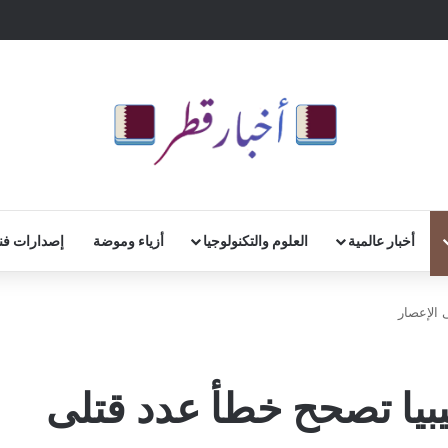
أخبار عالمية
العلوم والتكنولوجيا
أزياء وموضة
إصدارات فن
3600 جثة.. ليبيا تصحح خطأ عدد قتلى