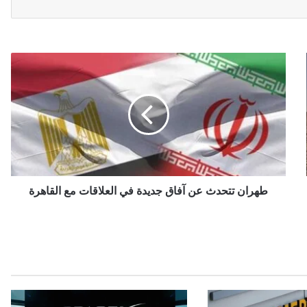
ط
ه
ر
ا
ن
ت
ت
ح
د
ث
طهران تتحدث عن آفاق جديدة في العلاقات مع القاهرة
ع
ن
آ
ف
ا
ق
ج
د