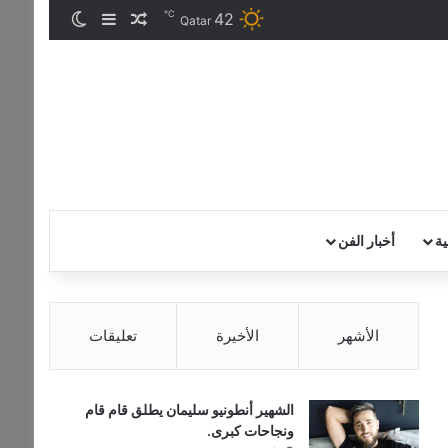
℃
42
مقال عشوائي
إضافة عمود جان
الوضع المظ
Qatar
ية
أخبار الفن
الأشهر
الأخيرة
تعليقات
الشهير أنطونيو سليمان يطلق قام قام
ونجاحات كبرى.