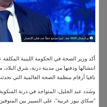
تم انتشال 3600 جثة.. ليبيا تصحح خطأ عدد قتلى الإعصار
أكد وزير الصحة في الحكومة الليبية المكلفة 
انتشالها ودفنها من مدينة درنة، شرق البلاد، م
نافيا أرقام منظمة الصحة العالمية التي تحدثت عن 11
وشدد عبد الجليل، المتواجد في درنة المنكوبة 
“سكاي نيوز عربية”، على التمييز بين المتوفين