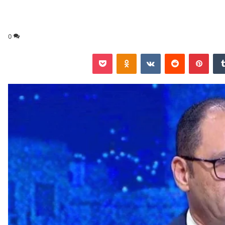
0
‏Tumblr
بينتيريست
‏Reddit
‏VKontakte
Odnoklassniki
‫Pocket