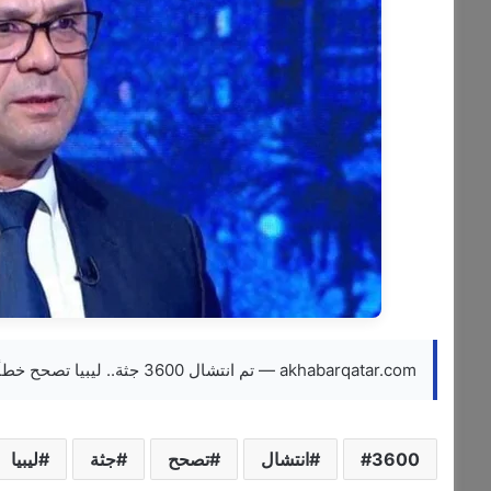
akhabarqatar.com — تم انتشال 3600 جثة.. ليبيا تصحح خطأ عدد قتلى الإعصار
3600
انتشال
تصحح
جثة
ليبيا