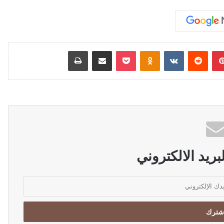
بينتيريست
‏Reddit
‏VKontakte
Odnoklassniki
‫Pocket
مشاركة عبر البريد
طباعة
ريد الالكتروني