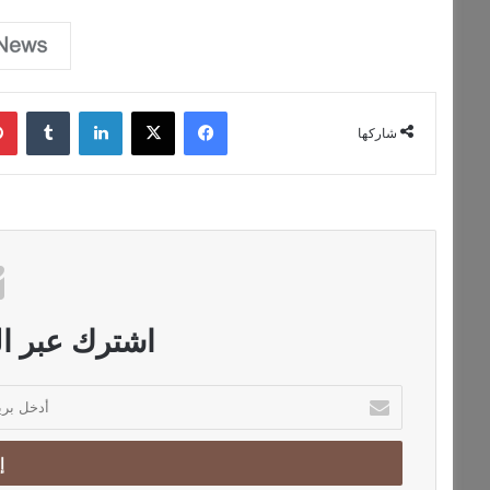
فيسبوك
‫X
لينكدإن
‏Tumblr
شاركها
اشترك عبر الب
أ
د
خ
ل
ب