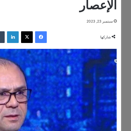
الإعصار
سبتمبر 23, 2023
فيسبوك
‫X
لينكدإن
شاركها