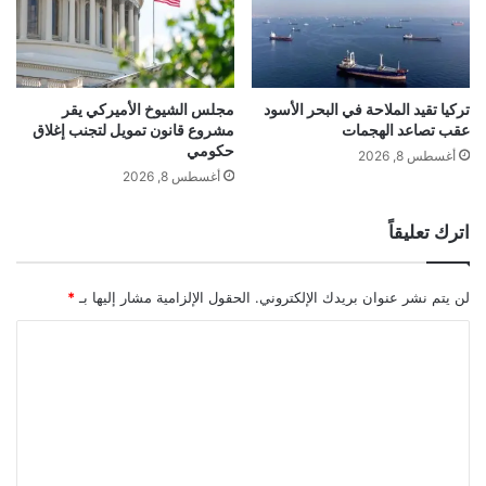
ه
م
ا
ي
akhabarqatar.com — تحذيرات غربية لكييف دباباتنا ستغرق
ب
ن
في الوحل
ي
و
ن
ا
تركيا تقيد الملاحة في البحر الأسود
مجلس الشيوخ الأميركي يقر
ا
عقب تصاعد الهجمات
مشروع قانون تمويل لتجنب إغلاق
ل
حكومي
ل
ط
أغسطس 8, 2026
تحذيرات
دباباتنا
ستغرق
غربية
أ
ل
أغسطس 8, 2026
ط
ا
لكييف
ف
ب
اترك تعليقاً
ا
ف
ل
ي
م
لن يتم نشر عنوان بريدك الإلكتروني.
الحقول الإلزامية مشار إليها بـ
*
د
ر
ا
س
ل
ة
ت
ث
ا
ع
ن
ل
و