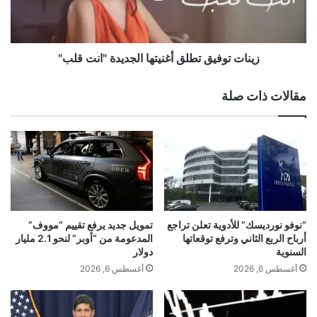
ا
و
ل
ف
ا
ي
ق
ق
زينات توفيق تطلق أغنيتها الجديدة "انت قلب"
ت
ت
ص
ط
مقالات ذات صلة
ا
ل
د
ق
ي
أ
ة
غ
ع
ن
ل
ي
ى
ت
ا
ه
ل
ا
“نوفو نورديسك” للأدوية تعلن تراجع
تمويل جديد يرفع تقييم “مووف”
ع
ا
أرباح الربع الثاني وترفع توقعاتها
المدعومة من “أوبر” لنحو 2.1 مليار
ا
ل
السنوية
دولار
ل
ج
أغسطس 6, 2026
أغسطس 6, 2026
م
د
؟
ي
د