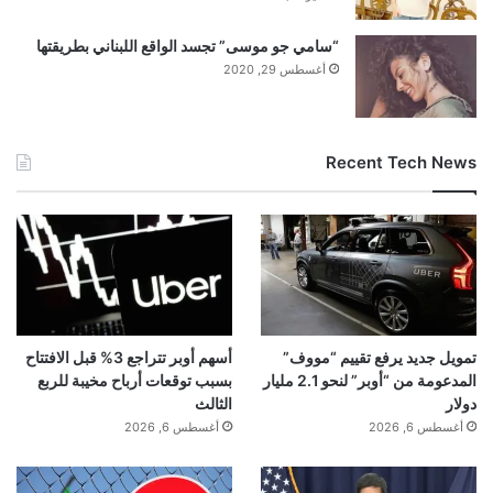
“سامي جو موسى” تجسد الواقع اللبناني بطريقتها
أغسطس 29, 2020
Recent Tech News
تمويل جديد يرفع تقييم “مووف”
أسهم أوبر تتراجع 3% قبل الافتتاح
المدعومة من “أوبر” لنحو 2.1 مليار
بسبب توقعات أرباح مخيبة للربع
دولار
الثالث
أغسطس 6, 2026
أغسطس 6, 2026