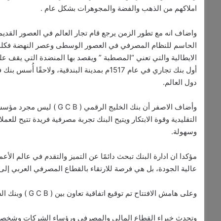
املاكهم من الذهب والفضة والمجوهرات بشكل عام .
واضاف انه مع تطور الزمن يرجع قام تجار العالم في العصور القديم
الحاسم للنظام المصرفي في العصور الوسطى وعصر النهضة فكلمة 
الايطالية والتي تعني “المصطبة ” ويقصد بها المنضدة التي يقف 
دول العالم.
وأضاف الاصفر أن بنك الخليج 
التقليدية وقوة الابتكار ويتيح البنك تجربة مصرفية فريدة تتيح لل
وسهولة.
مؤكدا ان ادارة البنك تبحث دائمًا عن التميز والتقدم في عالم الأ
عالية الجودة، بل هي فرصة للارتقاء بالقطاع المصرفي العربي إلى 
وعلى هامش الافتتاح تم توقيع اتفاقية تعاون بين ( G C B ) وبنك الساحل والصحراء
وتحدث خبراء القطاع المالي والمصرفي ورؤساء الشركات وشخصيات