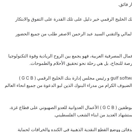
ر فائق.
نك الخليج الرقمي خير دليل على تلك القدرة على التفوق والابتكار
 المالي والتقني السيد عبد الرحمن الاصفر طلب من جميع الحضور
ال المصرفية العربية، فهو يجمع بين الروح الريادية وقوة التكنولوجيا
ة للنجاح، بل هي رحلة نحو تحقيق الأحلام والطموحات.
بنفس السياق رحب المدير التنفيذي لشركة gulf software and technology و رئيس مجلس إدارة بنك الخليج الرقمي ( G C B )
ضيوف الكرام من مدراء البنوك الذين لبو الدعوة من جميع انحاء العالم
وفي بداية حديت المستشار هاني الاصفر أدان باسمه واسم جميع موظفين ( G C B ) الأعمال العدوانية للعدو الصهيوني على قطاع غزة،
ستشهاد العديد من ابناء الشعب الفلسطيني.
ائن ووضع القطع النقدية الذهبية في الكنده والخرافات لحماية