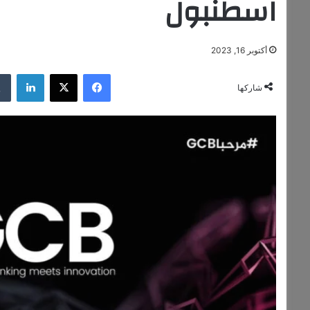
اسطنبول
أكتوبر 16, 2023
فيسبوك
‫X
لينكدإن
شاركها