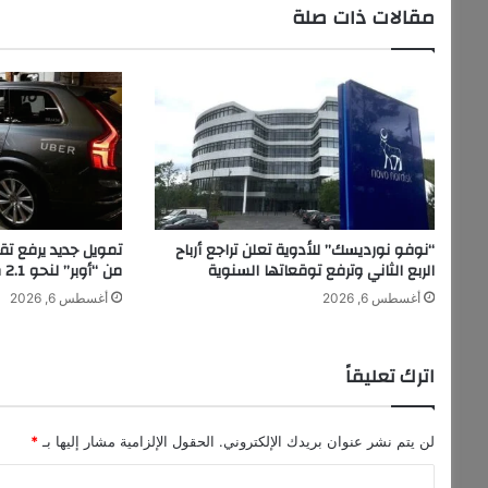
ف
مقالات ذات صلة
ت
ت
ح
أ
ب
و
ا
ب
ه
ق
“نوفو نورديسك” للأدوية تعلن تراجع أرباح
تمويل جديد يرفع ت
ر
الربع الثاني وترفع توقعاتها السنوية
من “أوبر” لنحو 2.1 مليار دولار
ي
أغسطس 6, 2026
أغسطس 6, 2026
ب
اً
اترك تعليقاً
لن يتم نشر عنوان بريدك الإلكتروني.
الحقول الإلزامية مشار إليها بـ
*
ا