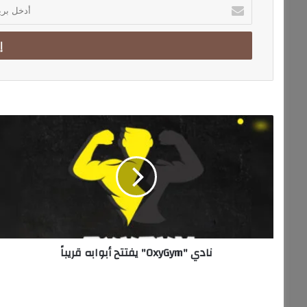
أ
د
خ
ل
ب
ر
ي
د
ك
ن
ا
ا
ل
د
إ
ي
ل
"
ك
O
ت
x
ر
y
و
G
ن
نادي "OxyGym" يفتتح أبوابه قريباً
y
ي
m
"
ي