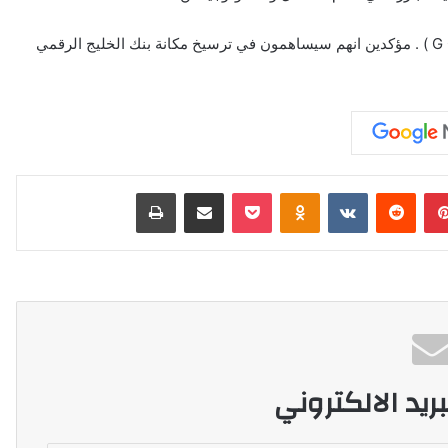
المشاركين بالحفل حيث اشادوا بانطلاقة بنك الخليج الرقمي ( G C B ) . مؤكدين انهم سيساهمون في ترسيخ مكانة بنك الخليج الرقمي
بينتيريست
‏Reddit
‏VKontakte
Odnoklassniki
‫Pocket
مشاركة عبر البريد
طباعة
ريد الالكتروني