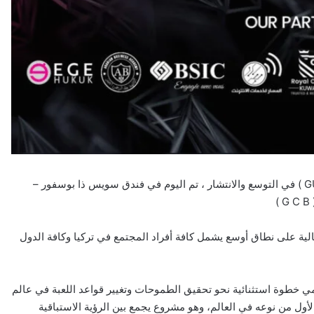
تماشياً مع إستراتيجية بنك الخليج الرقمي ( GULF CRYPTO BANK ) في التوسع والانتشار ، تم اليوم في فندق سويس ذا بوسفور –
لية على نطاق أوسع يشمل كافة أفراد المجتمع في تركيا وكافة الدول
ي خطوة استثنائية نحو تحقيق الطموحات وتغيير قواعد اللعبة في عالم
الأول من نوعه في العالم، وهو مشروع يجمع بين الرؤية الاستباقية