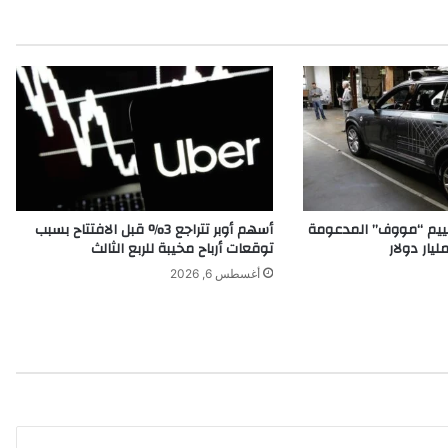
ت
ي
ي
ع
ي
ش
ه
ا
ا
ل
ج
قييم “مووف” المدعومة
أسهم أوبر تتراجع 3% قبل الافتتاح بسبب
ن
توقعات أرباح مخيبة للربع الثالث
و
أغسطس 6, 2026
ب
ا
ل
ل
ب
ن
ا
ن
ي