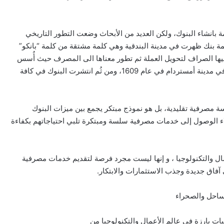
ة بانشاء البنوك، ولكن العديد من الأبحاث وضعت التطور التاريخي
بنك ظهرت في مدينة البندقية وهي كلمة مشتقة من كلمة “بانكو”
عليها الصراف لتحويل العملة ثم تطور معناها الى المصرف حيث أُسس
أول بنك تجاري في عام 1517م بمدينة البندقية، ولاحقًا أُسس بنك في مدينة أمستردام في عام 1609، ومن ثُم انتشرت البنوك في كافة
الرقمي ( G C B ) ليس مجرد مؤسسة مصرفية تقليدية، بل هو نموذج مبتكر يجمع بين ميزات البنوك
عملاء الوصول إلى خدمات مصرفية سلسة ومبتكرة تلبي احتياجاتهم بكفاءة
عمال والتكنولوجيا ، و إنها ليست مجرد فرصة لتقديم خدمات مصرفية
آفاق جديدة وجذب الاستثمارات والابتكار.
 بارزة في عالم الأعمال والتكنولوجيا من