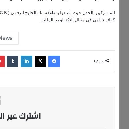
كقائد عالمي في مجال التكنولوجيا المالية.
فيسبوك
‫X
لينكدإن
‏Tumblr
شاركها
اشترك عبر الب