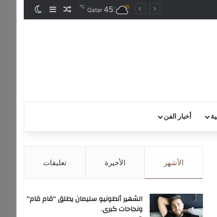
℃
45
مقال عشوائي
إضافة عمود جان
الوضع المظ
Qatar
ية
أخبار الفن
الأشهر
الأخيرة
تعليقات
الشهير أنطونيو سليمان يطلق “قام قام”
ونجاحات كبرى.