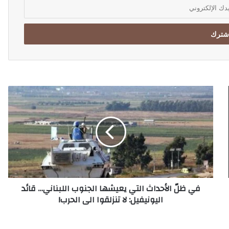
ف
ي
ظ
لّ
ا
ل
أ
ح
د
في ظلّ الأحداث التي يعيشها الجنوب اللبناني… قائد
ا
اليونيفيل: لا تنزلقوا الى الحرب!
ث
ا
ل