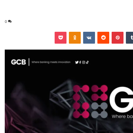
0
‏Tumblr
بينتيريست
‏Reddit
‏VKontakte
Odnoklassniki
‫Pocket