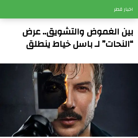
اخبار قطر
بين الغموض والتشويق.. عرض
“النحات” لـ باسل خياط ينطلق