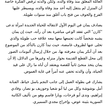
العائلة المغلق منذ وفاة والده، ولكن والدته ترفض الفكرة خاصة
أن المنزل لم ينتقل إليه أحد منذ وفاة والده، ويسيطر عليها
الفزع والخوف من فتح باب أغلق منذ سنوات طويلة.
يصادف يمان في اليوم الأول لانتقاله للحياة الجديدة امرأة تدعى
“كارن” التي تفقد الوعي مباشرة بعد أن رأته، حيث إن يمان
يشبه شخصاً كانت تجمعها معها معه علاقة حب طويلة والذي
تخلى عنها لظروف غامضة، حيث تبدأ كارن بالتأكد من الموضوع
بعد أن أنكر يمان معرفته بها، من خلال إرسال ألبومات الصور
إلى محل القطع القديمة بجوار منزله وغيرها من الدلائل، إلا أن
يمان يتخذ منحىً ثانياً للقصة ويعتقد أن أباه ما زال على قيد
الحياة، وأن والدته تخفي عنه أمراً في غاية الغموض.
يشارك في بطولة العمل إلى جانب النجم باسل خياط، الفنانة
أمل بوشوشة وكل من ليا أبو شعيا وجوزيف بو نصار، وفادي
إبراهيم، وندى أبو فرحات، ويارا قاسم وهو من تأليف الكاتبة
السورية بثينة عوض، وإخراج مجدي السميري.