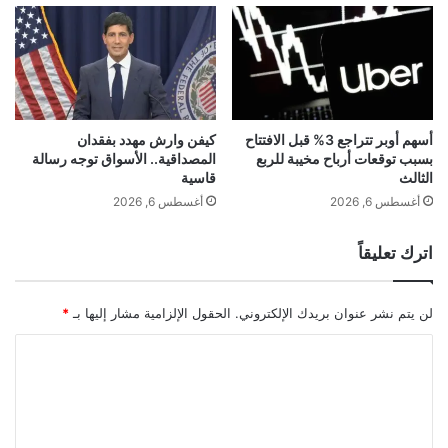
r
ح
W
د
e
ي
l
ث
t
ا
d
ل
e
س
أسهم أوبر تتراجع 3% قبل الافتتاح
كيفن وارش مهدد بفقدان
r
بسبب توقعات أرباح مخيبة للربع
المصداقية.. الأسواق توجه رسالة
ا
الثالث
قاسية
A
ع
u
ة
أغسطس 6, 2026
أغسطس 6, 2026
t
ع
o
ل
اترك تعليقاً
s
ى
u
م
n
و
لن يتم نشر عنوان بريدك الإلكتروني.
الحقول الإلزامية مشار إليها بـ
*
d
ا
L
ق
ا
u
ع
ل
x
ا
u
ت
ل
s
ت
ع