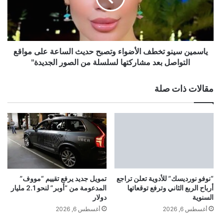
t
ن
e
س
r
ي
h
ن
i
و
ياسمين سينو تخطف الأضواء وتصبح حديث الساعة على مواقع
n
ت
التواصل بعد مشاركتها لسلسلة من الصور الجديدة"
e
خ
r
ط
مقالات ذات صلة
f
ف
o
ا
l
ل
g
أ
r
ض
e
و
i
ا
c
ء
h
و
“نوفو نورديسك” للأدوية تعلن تراجع
تمويل جديد يرفع تقييم “مووف”
i
ت
أرباح الربع الثاني وترفع توقعاتها
المدعومة من “أوبر” لنحو 2.1 مليار
n
ص
السنوية
دولار
d
ب
أغسطس 6, 2026
أغسطس 6, 2026
e
ح