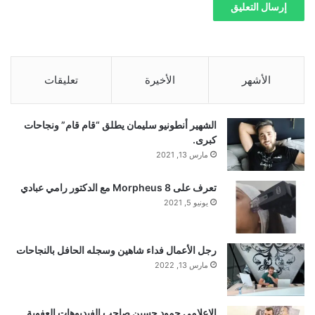
ن
ا
ل
ص
و
الأشهر
الأخيرة
تعليقات
ر
ا
ل
الشهير أنطونيو سليمان يطلق “قام قام” ونجاحات
ج
كبرى.
د
مارس 13, 2021
ي
د
تعرف على Morpheus 8 مع الدكتور رامي عبادي
ة
يونيو 5, 2021
"
رجل الأعمال فداء شاهين وسجله الحافل بالنجاحات
مارس 13, 2022
إلاعلامي حمود حسين صاحب الفيديوهات العفوية