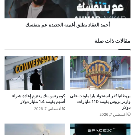
تُ
ع
د
ق
خ
ا
الجريني
الفتاح
عبد
لإطلاق
ل
د
أحمد العقاد يطلق أغنيته الجديدة عم بتنفسك
ع
ي
يستعد
ا
ط
مقالات ذات صلة
ل
ل
م
ق
ا
أ
ل
غ
ح
ن
ي
ي
و
ت
ا
ه
ن
ا
بريطانيا تُقر استحواذ باراماونت على
كومرتس بنك يعتزم إعادة شراء
ا
ل
وارنر بروس بقيمة 110 مليارات
أسهم بقيمة 1.4 مليار دولار
ت
ج
دولار
أغسطس 7, 2026
إ
د
أغسطس 7, 2026
ل
ي
ى
د
أ
ة