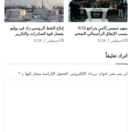
م
ع
ا
م
ك
ب
ن
ت
ا
ن
سهم سبيس إكس يتراجع 13%
إنتاج النفط الروسي زاد في يوليو
ح
بسبب الإنفاق الرأسمالي الضخم
بفضل قوة الصادرات والتكرير
ف
ت
س
أغسطس 7, 2026
أغسطس 7, 2026
ف
ك
ا
اترك تعليقاً
ل
ا
ت
لن يتم نشر عنوان بريدك الإلكتروني.
الحقول الإلزامية مشار إليها بـ
*
ك
م
ا
!
ل
ت
ع
ل
ي