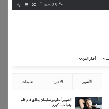
℃
35
مقال عشوائي
إضافة عمود جان
الوضع المظ
Qatar
ية
أخبار الفن
الأشهر
الأخيرة
تعليقات
الشهير أنطونيو سليمان يطلق قام قام
ونجاحات كبرى.