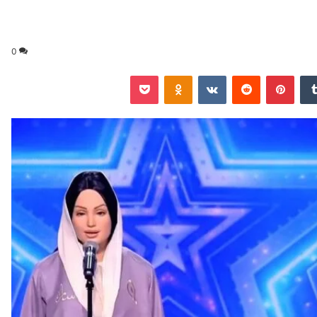
0
‏Tumblr
بينتيريست
‏Reddit
‏VKontakte
Odnoklassniki
‫Pocket