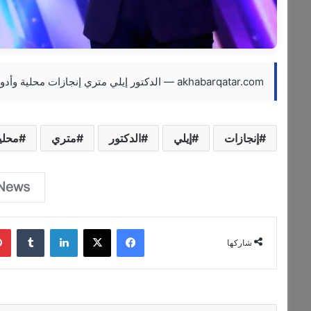
akhabarqatar.com — الدكتور إيلي متري إنجازات محلية وأدوار دبلوماسية دولية
إنجازات
إيلي
الدكتور
متري
محلي
فيسبوك
‫X
لينكدإن
‏Tumblr
شاركها