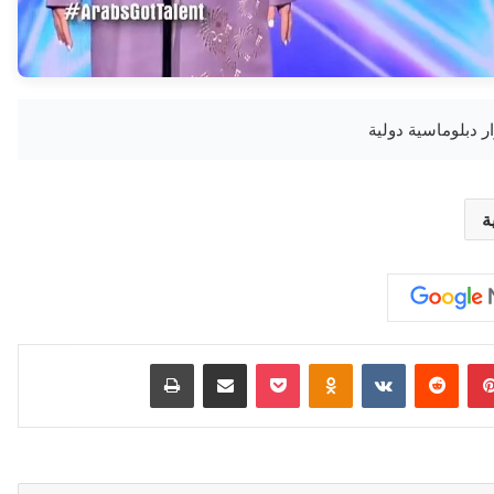
ة
بينتيريست
‏Reddit
‏VKontakte
Odnoklassniki
‫Pocket
مشاركة عبر البريد
طباعة