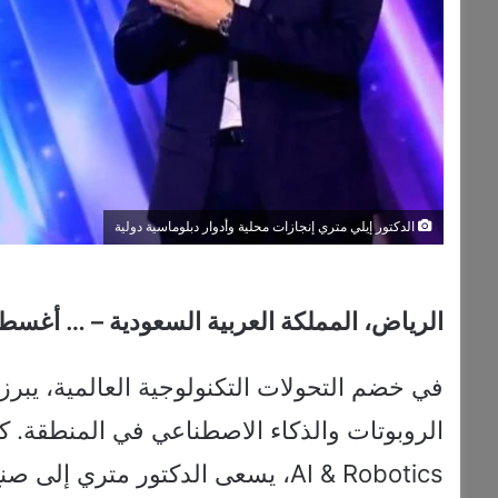
الدكتور إيلي متري إنجازات محلية وأدوار دبلوماسية دولية
الرياض، المملكة العربية السعودية – … أغسطس 025
في خضم التحولات التكنولوجية العالمية، يبر
AI & Robotics، يسعى الدكتور متر