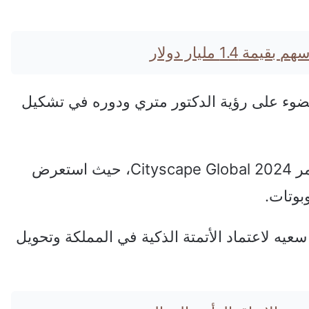
1. مليار دولار
ايو 2025، سلطت منصة Inc. Arabia الضوء على رؤية الدكتور متري ودوره في تشكيل
كما شارك في تطوير معالم مفهومية في مؤتمر Cityscape Global 2024، حيث استعرض
بوتات.
عيه لاعتماد الأتمتة الذكية في المملكة وتحويل