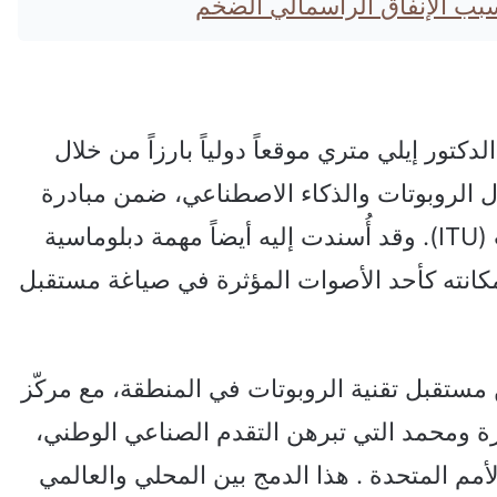
دكتور إيلي متري موقعاً دولياً بارزاً من خلال
ال الروبوتات والذكاء الاصطناعي، ضمن مبادرة
AI for Good التابعة للاتحاد الدولي للاتصالات (ITU). وقد أُسندت إليه أيضاً مهمة دبلوماسية
 مكانته كأحد الأصوات المؤثرة في صياغة مستقبل
 مستقبل تقنية الروبوتات في المنطقة، مع مركّز
شاريع مثل سارة ومحمد التي تبرهن التقدم الصناعي الوطني،
أمم المتحدة . هذا الدمج بين المحلي والعالمي