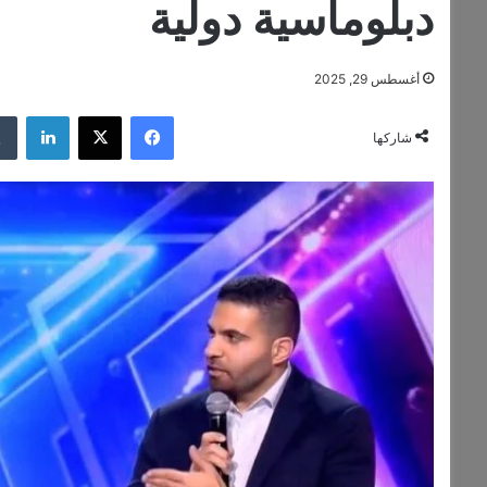
دبلوماسية دولية
أغسطس 29, 2025
فيسبوك
‫X
لينكدإن
شاركها