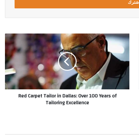
R
e
d
C
a
r
p
e
t
Red Carpet Tailor in Dallas: Over 100 Years of
T
Tailoring Excellence
a
i
l
o
r
i