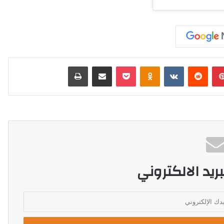
بينتيريست
‏Reddit
‏VKontakte
Odnoklassniki
‫Pocket
مشاركة عبر البريد
طباعة
ريد الالكتروني