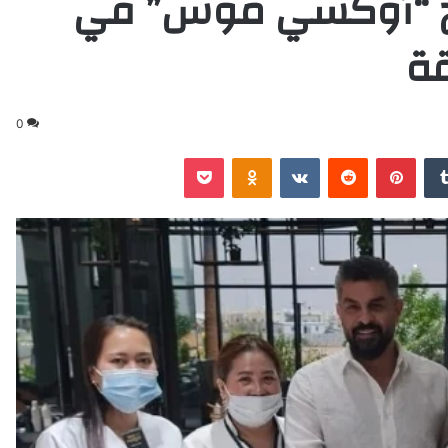
نتج “أوكسي موس” في
طقة
0
‏Tumblr
بينتيريست
‏Reddit
‏VKontakte
Odnoklassniki
‫Pocket