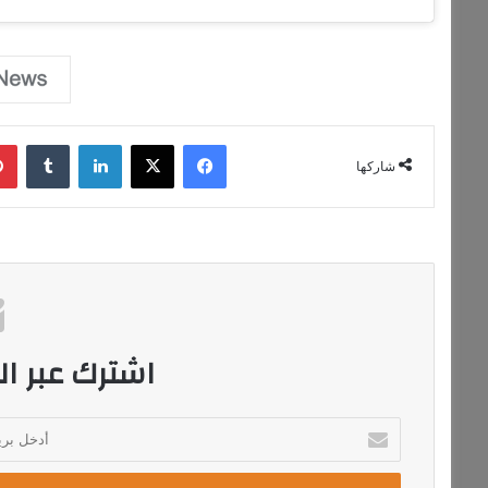
فيسبوك
‫X
لينكدإن
‏Tumblr
شاركها
اشترك عبر الب
أ
د
خ