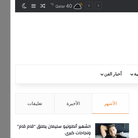
℃
40
مقال عشوائي
إضافة عمود جان
الوضع المظ
Qatar
ية
أخبار الفن
الأشهر
الأخيرة
تعليقات
الشهير أنطونيو سليمان يطلق “قام قام”
ونجاحات كبرى.