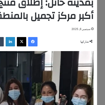
بمدينة حائل: إطلاق م
أكبر مركز تجميل بالمن
سبتمبر 6, 2025
فيسبوك
‫X
لينكدإن
شاركها