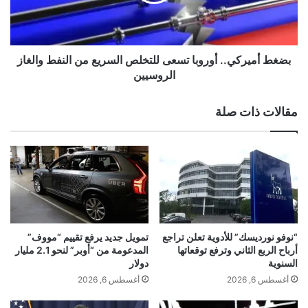
م
م
ي
.
ر
.
ك
"
ي
بضغط أميركي.. أوروبا تسعى للتخلص السريع من النفط والغاز
ف
.
الروسيين
ي
.
ت
أ
مقالات ذات صلة
ش
و
"
ر
ت
و
ر
ب
ف
ا
ع
ت
ت
س
و
ع
ق
ى
“نوفو نورديسك” للأدوية تعلن تراجع
تمويل جديد يرفع تقييم “مووف”
ع
ل
أرباح الربع الثاني وترفع توقعاتها
المدعومة من “أوبر” لنحو 2.1 مليار
ا
ل
السنوية
دولار
ت
ت
أغسطس 6, 2026
أغسطس 6, 2026
ه
خ
ا
ل