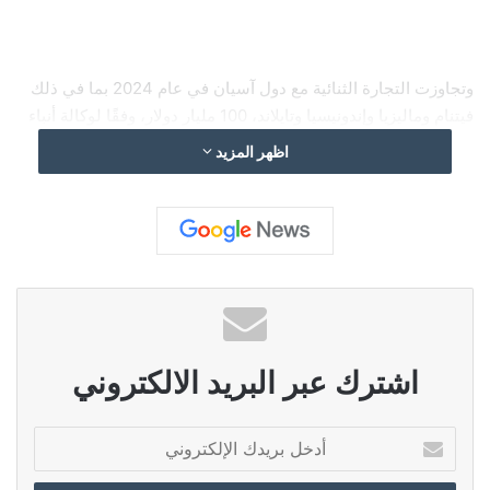
وتجاوزت التجارة الثنائية مع دول آسيان في عام 2024 بما في ذلك
فيتنام وماليزيا وإندونيسيا وتايلاند، 100 مليار دولار، وفقًا لوكالة أنباء
البحرين (بنا).وأطلقت الصين، أمس، مؤشرًا لقياس حجم التجارة بين
اظهر المزيد
بكين والدول الأخرى الأعضاء في مجموعة “بريكس”، وذلك خلال
معرض الصين الدولي الـ25 للاستثمار والتجارة في شيامن بمقاطعة
فوجيان في جنوب شرقي الصين.
وأعدت الهيئة العامة للجمارك الصينية هذا المؤشر، وحددت فترة
أساسه في عام 2009، بواقع 100نقطة، وفي عام 2024، ارتفع
اشترك عبر البريد الالكتروني
المؤشر إلى 301.51 نقطة.
أ
د
خ