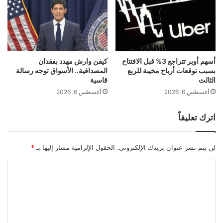
ل
ص
ن
ا
م
ل
و
س
ا
ر
ل
ي
أسهم أوبر تتراجع 3% قبل الافتتاح
كيفن وارش مهدد بفقدان
ا
بسبب توقعات أرباح مخيبة للربع
المصداقية.. الأسواق توجه رسالة
ع
الثالث
قاسية
ق
م
ت
ن
أغسطس 6, 2026
أغسطس 6, 2026
ص
ا
ا
ل
اترك تعليقاً
د
ن
إ
ف
ل
ط
لن يتم نشر عنوان بريدك الإلكتروني.
الحقول الإلزامية مشار إليها بـ
*
ى
و
6
ا
ا
.
ل
ل
9
غ
%
ت
ا
ز
ع
ا