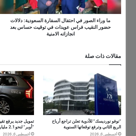
ا
ر
ل
و
ص
ن
و
ما وراء الصور في احتفال السفارة السعودية: دلالات
ي
ر
حضور النقيب فراس عويدات في توقيت حساس بعد
ف
انجازاته الامنية
ي
ا
ح
مقالات ذات صلة
ت
ف
ا
ل
ا
ل
س
ف
ا
ر
“نوفو نورديسك” للأدوية تعلن تراجع أرباح
تمويل جديد يرفع تق
ة
الربع الثاني وترفع توقعاتها السنوية
“أوبر” لنحو 2.1 مليار دولار
ا
أغسطس 6, 2026
أغسطس 6, 2026
ل