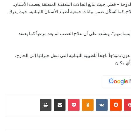
تورة كريستين حالياً في Cedars Dental Center في الدوحة – قطر، حيث تتابع الحالات المعقدة المتعلقة بعصب الأسنان،
 كما تُسجَّل ضمن بيانات جمعية أطباء الأسنان اللبنانية، حيث يدرك
بتسامتهم”، وتشدد على أن علاج العصب لم يعد مرعباً كما يعتقد
ن نموذجاً ناجحاً للطبيبة اللبنانية التي تنقل خبراتها إلى الخارج،
 أي مكان
بينتيريست
‏Reddit
‏VKontakte
Odnoklassniki
‫Pocket
مشاركة عبر البريد
طباعة