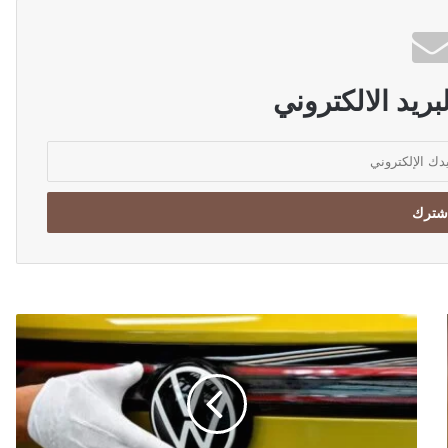
ريد الالكتروني
"
ف
ا
و
-
ف