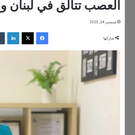
العصب تتألق في لبنان و
سبتمبر 24, 2025
فيسبوك
‫X
لينكدإن
شاركها