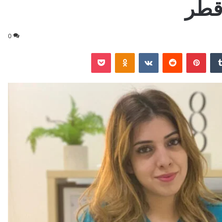
قطر
0
‏Tumblr
بينتيريست
‏Reddit
‏VKontakte
Odnoklassniki
‫Pocket