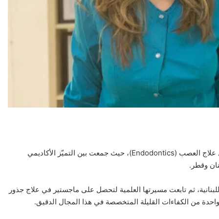
برز اسم الدكتورة كريستين عون كإحدى أبرز الأخصائيات في مجال علاج العصب (Endodontics)، حيث جمعت بين التميّز الأكاديمي
نان وقطر.
بنانية، ثم تابعت مسيرتها العلمية لتحصل على ماجستير في علاج جذور
واحدة من الكفاءات القليلة المتخصصة في هذا المجال الدقيق.