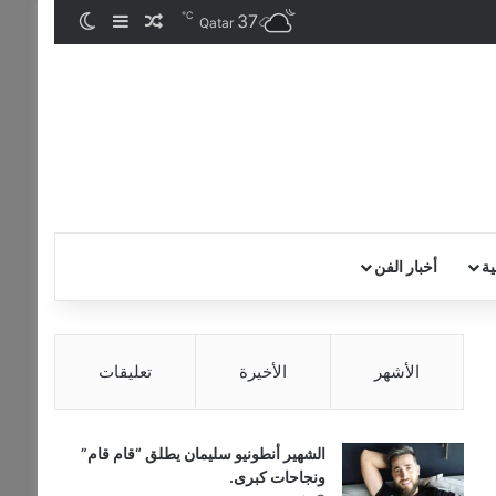
℃
37
مقال عشوائي
إضافة عمود جان
الوضع المظ
Qatar
ية
أخبار الفن
الأشهر
الأخيرة
تعليقات
الشهير أنطونيو سليمان يطلق “قام قام”
ونجاحات كبرى.