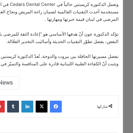
وتعمل الدك
مستخدمة أحدث التقنيات العالمية لضمان راحة المريض ونجاح العلاج.
المرضى في لبنان قيمة خبرتها ومهارتها .
تؤكد الدكتورة عون أنّ هدفها الأساسي هو “إعادة الثقة للمرضى با
البعض، بفضل تطوّر التقنيات الحديثة وأساليب التخدير الفعّالة.
بفضل مسيرتها الحافلة بين بيروت والدوحة، تُعدّ الدكتورة كريستين عو
وتثبت أنّ الكفاءة الطبية اللبنانية قادرة على المنافسة والتميّز في
فيسبوك
‫X
لينكدإن
‏Tumblr
شاركها