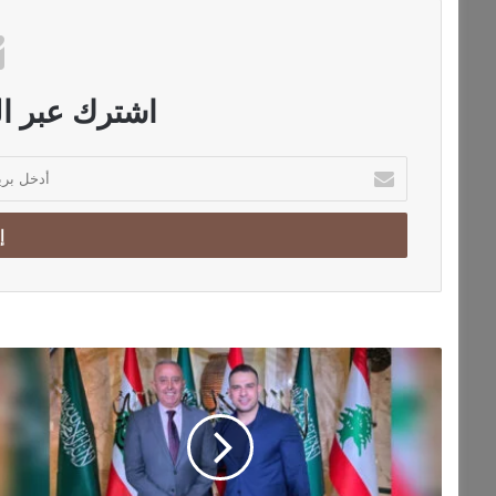
اشترك عبر الب
أ
د
خ
ل
ب
ر
ي
د
ك
م
ا
ا
ل
و
إ
ر
ل
ا
ك
ء
ت