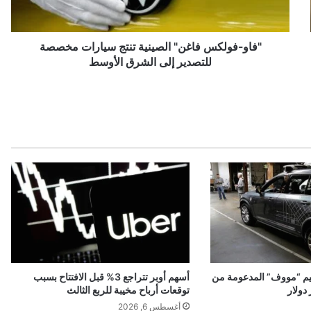
و
ل
ك
س
"فاو-فولكس فاغن" الصينية تنتج سيارات مخصصة
ف
للتصدير إلى الشرق الأوسط
ا
غ
ن
"
ا
ل
ص
ي
ن
ي
ة
ت
ن
ت
ييم “مووف” المدعومة من
أسهم أوبر تتراجع 3% قبل الافتتاح بسبب
ج
توقعات أرباح مخيبة للربع الثالث
س
أغسطس 6, 2026
ي