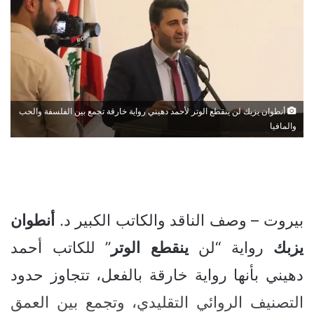
أنطوان يزبك لن ينقطع الوتر لأحمد دهيني رواية خارقة تجمع بين الفلسفة والحب
والمافيا
بيروت – وصف الناقد والكاتب الكبير د.
أنطوان
يزبك
رواية “لن
ينقطع
الوتر
” للكاتب أحمد
دهيني بأنها رواية خارقة بالفعل، تتجاوز حدود
التصنيف الروائي التقليدي، وتجمع بين العمق