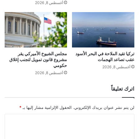
ي
أغسطس 8, 2026
الخير والشر، وتُكرّس أحمد دهيني كصوت
م
ف
ة
ي
روائي متفرّد يكتب بإيقاع المايسترو وجرأة
ف
ت
ي
ن
الفيلسوف”.
ا
ا
ل
م
ع
م
ا
ع
تركيا تقيد الملاحة في البحر الأسود
مجلس الشيوخ الأميركي يقر
ل
عقب تصاعد الهجمات
مشروع قانون تمويل لتجنب إغلاق
ا
حكومي
م
ق
أغسطس 8, 2026
ا
ت
أغسطس 8, 2026
ل
ر
ع
ا
اترك تعليقاً
ر
ب
ب
ا
ي
ل
لن يتم نشر عنوان بريدك الإلكتروني.
الحقول الإلزامية مشار إليها بـ
*
إ
ع
ا
ص
ل
ا
ت
ر