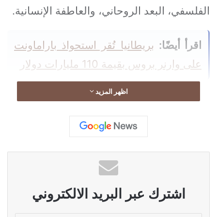
الفلسفي، البعد الروحاني، والعاطفة الإنسانية.
اقرأ أيضًا:
بريطانيا تُقر استحواذ باراماونت
على وارنر بروس بقيمة 110 مليارات دولار
اظهر المزيد
وأكد يزبك أن الرواية “أرهقته وأحرقت أعصابه
واخترقت مسام وعيه”، مشبهاً إياها بـ “رواية
من عيار ذهبي على قيراط ماسيّ الجوهر،
زمرديّ المظهر”، لافتاً إلى أنّها تستحضر أجواء
اشترك عبر البريد الالكتروني
السينما العالمية وأعمال كبار الروائيين من دان