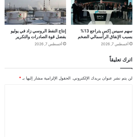
ا
د
ل
ا
ت
ل
ق
د
ا
و
سهم سبيس إكس يتراجع 13%
إنتاج النفط الروسي زاد في يوليو
ع
بسبب الإنفاق الرأسمالي الضخم
بفضل قوة الصادرات والتكرير
ل
د
ا
أغسطس 7, 2026
أغسطس 7, 2026
ر
و
اترك تعليقاً
ا
ل
م
لن يتم نشر عنوان بريدك الإلكتروني.
الحقول الإلزامية مشار إليها بـ
*
ض
ا
ا
ر
ل
ب
ا
ت
ت
ع
ا
ل
ل
ع
ي