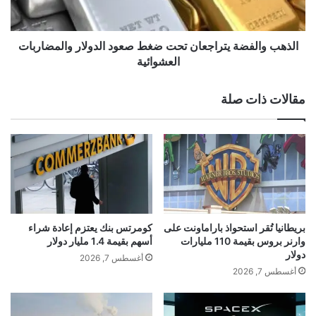
ء
ل
ا
ف
س
ض
الذهب والفضة يتراجعان تحت ضغط صعود الدولار والمضاربات
ت
ة
العشوائية
ف
ي
ت
ت
akhabarqatar.com — الشركات المتوسطة في ألمانيا تطالب
مقالات ذات صلة
ا
ر
الحكومة بحل أزماتها
ء
ا
ب
ج
ش
ع
أ
ا
ألمانيا
الحكومة
الشركات
المتوسطة
ن
ن
ت
ت
تطالب
ع
ح
د
ت
بريطانيا تُقر استحواذ باراماونت على
كومرتس بنك يعتزم إعادة شراء
ي
ض
وارنر بروس بقيمة 110 مليارات
أسهم بقيمة 1.4 مليار دولار
ل
غ
دولار
أغسطس 7, 2026
ن
ط
أغسطس 7, 2026
ظ
ص
ا
ع
م
و