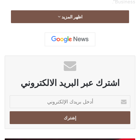
Business”.
اظهر المزيد
اشترك عبر البريد الالكتروني
أ
د
خ
ل
ب
ر
ي