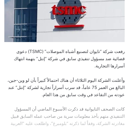
رفعت شركة “تايوان لتصنيع أشباه الموصلات” (TSMC) دعوى
قضائية ضد مسؤول تنفيذي سابق في شركة “إنتل” بتهمة انتهاك
أسرارها التجارية.
وأعلنت الشركة اليوم الثلاثاء أن هناك احتمالاً كبيراً بأن لو وين-جين،
البالغ من العمر 75 عاماً، قد سرب أسراراً تجارية لشركة “إنتل” عند
عودته من التقاعد في وقت سابق من هذا العام.
كانت الصحف التايوانية قد ذكرت الأسبوع الماضي أن المسؤول
التنفيذي متهم بأخذ معلومات سرية من صاحب عمله السابق قبيل
مغادرته الشركة، وفقاً لما ذكرته “بلومبرغ”، واطلعت عليه “العربية