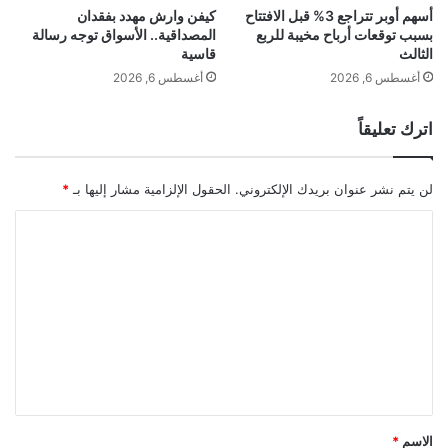
ت
ا
أسهم أوبر تتراجع 3% قبل الافتتاح
كيفن وارش مهدد بفقدان
ج
بسبب توقعات أرباح مخيبة للربع
المصداقية.. الأسواق توجه رسالة
ل
الثالث
قاسية
ر
أ
ي
م
أغسطس 6, 2026
أغسطس 6, 2026
ئ
ي
ة
ر
اترك تعليقاً
"
ك
ي
ف
لن يتم نشر عنوان بريدك الإلكتروني.
الحقول الإلزامية مشار إليها بـ
*
ي
ه
ا
ذ
ل
ا
ت
ا
ل
ع
م
ل
و
ع
ي
د
ق
*
الاسم
*