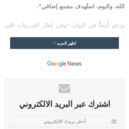
الله، واليوم، استُهدف مجمع إضافي”.
وزعم أيضاً في البيان “وفي إطار التدريبات التي
أُجريت في المجمع، خضع العناصر لتدريبات على
اظهر المزيد
الرماية وتدريبات إضافية على استخدام أنواع
مختلفة من الأسلحة، بهدف التخطيط لشنّ هجمات
ضد القوات الاسرائيلية”.
ظهرت المقالة غارات عنيفة تهز الجنوب أولاً على
اشترك عبر البريد الالكتروني
شبكة جبل عامل الإعلامية.
أ
د