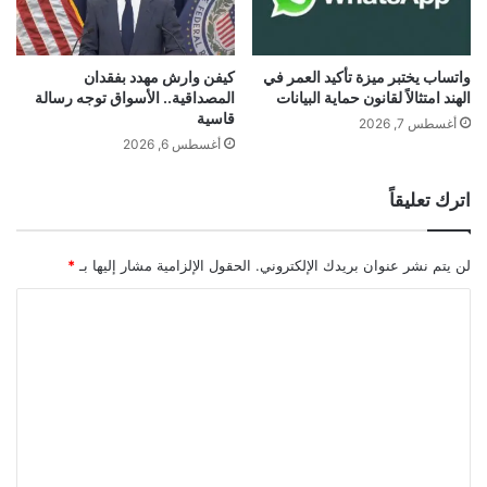
ة
ع
ل
ى
ث
كيفن وارش مهدد بفقدان
واتساب يختبر ميزة تأكيد العمر في
ق
المصداقية.. الأسواق توجه رسالة
الهند امتثالاً لقانون حماية البيانات
قاسية
و
أغسطس 7, 2026
ب
أغسطس 6, 2026
س
و
اترك تعليقاً
د
ا
ء
لن يتم نشر عنوان بريدك الإلكتروني.
الحقول الإلزامية مشار إليها بـ
*
■ مصدر الخبر الأصلي
ا
نشر لأول مرة على:
yalebnan.org
ل
تاريخ النشر:
2025-12-12 11:39:00
ت
ع
الكاتب:
ahmadsh
ل
ي
تنويه من موقعنا