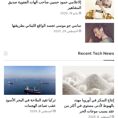
إلاعلامي حمود حسين صاحب الهات العفوية صديق
المشاهير
فيها من خلال القيود الفيزيائية والكيميائية على
مايو 19, 2020
السطح البلاستيكي بدلاً من تركيز المادة الموجودة
سامي جو موسى تجسد الواقع اللبناني بطريقتها
أغسطس 29, 2020
بالفعل في الماء. تم تحديد انتشار الفيلم باعتباره
خطوة تحديد المعدل تحت الضوء فوق البنفسجي.
Recent Tech News
مزيج غني كيميائيًا من المواد المضافة والمونومرات والأجزاء
المؤكسدة
كشف التحليل الطيفي المتقدم ومقياس الطيف
الكتلي أن MPs DOM يحتوي على مجموعة متنوعة
إنتاج السكر في أوروبا مهدد
تركيا تقيد الملاحة في البحر الأسود
من الجزيئات الناشئة من المواد المضافة
بالهبوط لأدنى مستوى في أكثر من
عقب تصاعد الهجمات
عقد بسبب موجات الحر
أغسطس 8, 2026
والمونومرات والأوليجومرات والشظايا المؤكسدة
أغسطس 8, 2026