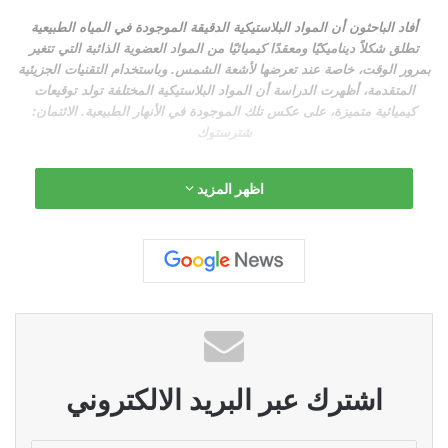
أفاد الباحثون أن المواد البلاستيكية الدقيقة الموجودة في المياه الطبيعية
تطلق شكلاً ديناميكيًا ومعقدًا كيميائيًا من المواد العضوية الذائبة التي تتغير
بمرور الوقت، خاصة عند تعرضها لأشعة الشمس. وباستخدام التقنيات الجزيئية
المتقدمة، أظهرت الدراسة أن المواد البلاستيكية المختلفة تولد توقيعات
كيميائية متميزة، على عكس تلك الموجودة في الأنهار الطبيعية. الائتمان:
شترستوك
رسم الباحثون خريطة للتغيرات الجزيئية التي
اظهر المزيد
تتكشف عندما يتسبب ضوء الشمس في تسرب
المواد البلاستيكية من المواد العضوية الذائبة، وهي
نتائج يمكن أن تعيد تشكيل فهم صحة النظام البيئي،
ونوعية المياه، ودورة الكربون العالمية.
اشترك عبر البريد الالكتروني
لقد وجد العلماء أن
المواد
البلاستيكية
الدقيقة
التي