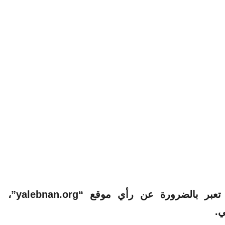
الآراء والمعلومات الواردة في هذا المقال لا تعبر بالضرورة عن رأي موقع “yalebnan.org”،
ي.