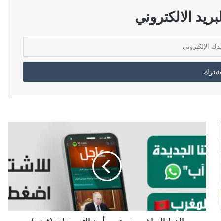
ريد الالكتروني
ا
ل
خ
ط
ا
ل
م
ب
ا
ش
الخط المباشر مع بوتين.. أبرز التصريحات (فيديو)