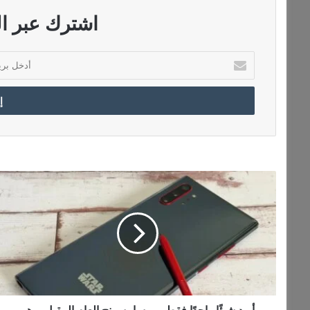
اشترك عبر الب
أ
د
خ
ل
ب
ر
ي
د
ك
أ
ا
ر
ل
ي
إ
د
ل
ش
ك
ي
ت
ئً
ر
ا
و
و
ن
ا
أريد شيئًا واحدًا فقط من سامسونج العام المقبل، وهو