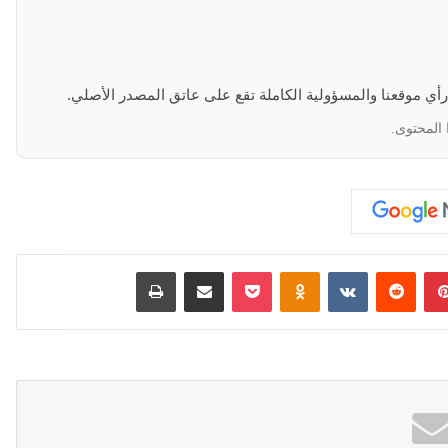
 رأي موقعنا والمسؤولية الكاملة تقع على عاتق المصدر الأصلي.
 المحتوى.
بينتيريست
‏Reddit
‏VKontakte
Odnoklassniki
‫Pocket
مشاركة عبر البريد
طباعة