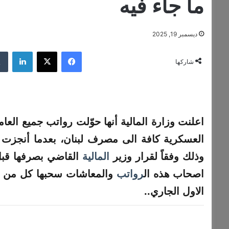
ما جاء فيه
ديسمبر 19, 2025
فيسبوك
‫X
لينكدإن
شاركها
اعلنت وزارة
المالية
أنها حوّلت
رواتب
جميع العا
العسكرية كافة الى مصرف لبنان، بعدما أنجزت مد
وذلك وفقاً لقرار وزير
المالية
القاضي بصرفها قبل 
اصحاب هذه ال
رواتب
الاول الجاري..