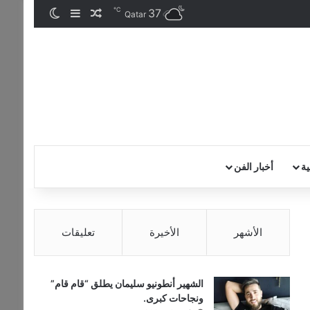
℃
37
مقال عشوائي
إضافة عمود جان
الوضع المظ
Qatar
ية
أخبار الفن
الأشهر
الأخيرة
تعليقات
الشهير أنطونيو سليمان يطلق “قام قام”
ونجاحات كبرى.