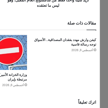
ي
ح
ليس ما تعتقده
دً
ا
ف
مقالات ذات صلة
ق
ط
م
كيفن وارش مهدد بفقدان المصداقية.. الأسواق
ن
توجه رسالة قاسية
س
ا
أغسطس 6, 2026
م
س
و
ن
وزارة الخزانة الأمير
ج
مرتبطة بإيران
ا
أغسطس 6, 2026
ل
ع
ا
م
اترك تعليقاً
ا