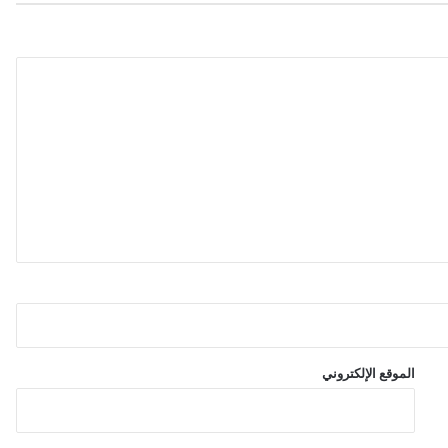
ا
ت
(
ف
ي
د
ي
و
)
الموقع الإلكتروني