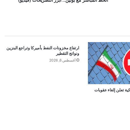
ر
م
ع
ب
و
ت
ي
ارتفاع مخزونات النفط بأميركا وتراجع البنزين
ن
ونواتج التقطير
.
.
أغسطس 6, 2026
أ
ب
ر
ز
كية تعلن إلغاء عقوبات
ا
ل
ت
ص
ر
ي
ح