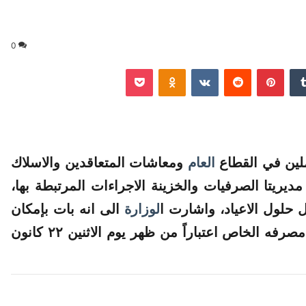
0
‏Tumblr
بينتيريست
‏Reddit
‏VKontakte
Odnoklassniki
‫Pocket
ملين في
القطاع
العام
ومعاشات المتعاقدين والاسلاك
يريتا الصرفيات والخزينة الاجراءات المرتبطة بها،
حلول الاعياد، واشارت ا
لوزارة
الى انه بات بإمكان
والمعاشات سحبها كل من مصرفه الخاص اعتباراً من ظهر يوم الاثنين ٢٢ كانون