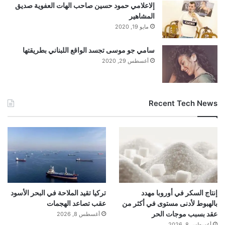
بتاريخ:
2025-12-21 23:01:00
.
إلاعلامي حمود حسين صاحب الهات العفوية صديق
المشاهير
الآراء والمعلومات الواردة في هذا المقال لا تعبر بالضرورة عن
مايو 19, 2020
رأي موقعنا والمسؤولية الكاملة تقع على عاتق المصدر
سامي جو موسى تجسد الواقع اللبناني بطريقتها
الأصلي.
أغسطس 29, 2020
ملاحظة:
قد يتم استخدام الترجمة الآلية في بعض الأحيان لتوفير
هذا المحتوى.
Recent Tech News
إنتاج السكر في أوروبا مهدد
تركيا تقيد الملاحة في البحر الأسود
بالهبوط لأدنى مستوى في أكثر من
عقب تصاعد الهجمات
عقد بسبب موجات الحر
أغسطس 8, 2026
أغسطس 8, 2026