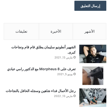
■ مصدر الخبر الأصلي
نشر لأول مرة على:
yalebnan.org
الأشهر
الأخيرة
تعليقات
اقرأ أيضًا:
واتساب يختبر ميزة تأكيد العمر في الهند امتثالاً
لقانون حماية البيانات
الشهير أنطونيو سليمان يطلق قام قام ونجاحات
كبرى.
مارس 13, 2021
تاريخ النشر:
2025-12-21 23:01:00
تعرف على Morpheus 8 مع الدكتور رامي عبادي
الكاتب:
ahmadsh
يونيو 5, 2021
تنويه من موقعنا
رجل الأعمال فداء شاهين وسجله الحافل بالنجاحات
مارس 13, 2022
تم جلب هذا المحتوى بشكل آلي من المصدر:
yalebnan.org