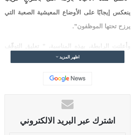
ينعكس إيجابًا على الأوضاع المعيشية الصعبة التي
يرزح تحتها الموظفون”.
وأعلنت الرابطة، بهذه المناسبة، ”
تعليق
التوقّف
اظهر المزيد
عن العمل في الإدارات العامة خلال فترة الأعياد،
انطلاقًا من إحساسها العالي بالمسؤولية الوطنية،
وحرصها على مصالح المواطنين، وتأكيدًا على أنّ
تحرّكاتها لم تكن يومًا في مواجهة المواطن، بل
جاءت تعبيرًا عن حالة الغبن واللامبالاة التي تمارسها
اشترك عبر البريد الالكتروني
السلطة القائمة تجاه الحقوق المحقّة لموظفي