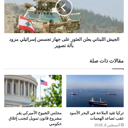
ة
ي
م
حال استمرار سياسة التسويف والمماطلة، وقد
ش
ن
ا
G
ل
يشهد تحرّكات تصعيدية مفتوحة ومتواصلة، بما
o
ل
o
ب
يتناسب مع حجم المرحلة وخطورة الأوضاع”.
g
ن
الجيش اللبناني يعلن العثور على جهاز تجسس إسرائيلي مزود
l
ا
بآلة تصوير
e
ن
ل
ي
اقرأ أيضًا:
إنتاج النفط الروسي زاد في يوليو
مقالات ذات صلة
ل
ي
ت
ع
بفضل قوة الصادرات والتكرير
و
ل
م
ن
ي
ا
ز
ل
ة
ع
ت
ث
■ مصدر الخبر الأصلي
ح
و
تركيا تقيد الملاحة في البحر الأسود
مجلس الشيوخ الأميركي يقر
ل
ر
عقب تصاعد الهجمات
مشروع قانون تمويل لتجنب إغلاق
ا
ع
حكومي
نشر لأول مرة على:
www.almada.org
أغسطس 8, 2026