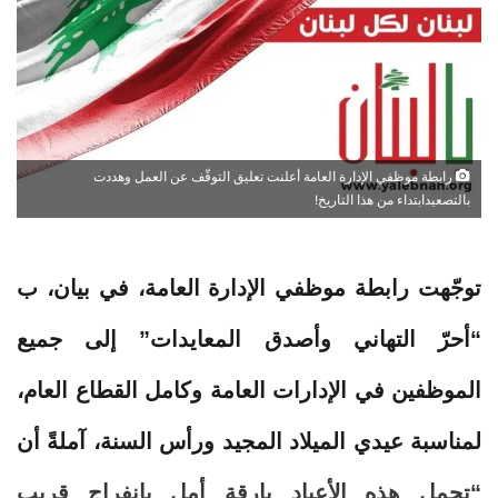
رابطة موظفي الإدارة العامة أعلنت تعليق التوقّف عن العمل وهددت
بالتصعيدابتداء من هذا التاريخ!
توجّهت
رابطة
موظفي
الإدارة
العامة
، في بيان، ب
“أحرّ التهاني وأصدق المعايدات” إلى جميع
الموظفين في الإدارات
العامة
وكامل القطاع العام،
لمناسبة عيدي الميلاد المجيد ورأس السنة، آملةً أن
“تحمل هذه الأعياد بارقة أمل بانفراجٍ قريب