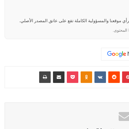
 رأي موقعنا والمسؤولية الكاملة تقع على عاتق المصدر الأصلي.
 المحتوى.
بينتيريست
‏Reddit
‏VKontakte
Odnoklassniki
‫Pocket
مشاركة عبر البريد
طباعة