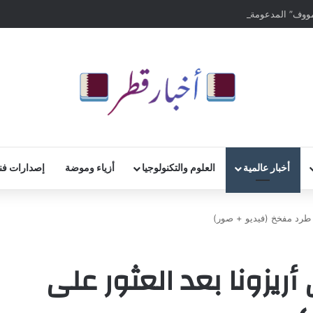
لمدعومة من “أوبر” لنحو 2.1 مليار دولار
أخبار عالمية
العلوم والتكنولوجيا
أزياء وموضة
إصدارات فن
لى طرد مفخخ (فيديو + صور)
أريزونا بعد العثور على