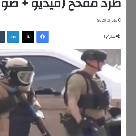
طرد مفخخ (فيديو + صور
يناير 6, 2026
فيسبوك
‫X
لينكدإن
شاركها