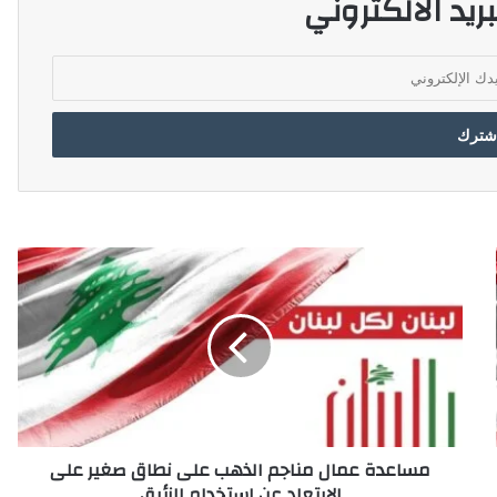
ريد الالكتروني
م
س
ا
ع
د
ة
ع
م
ا
مساعدة عمال مناجم الذهب على نطاق صغير على
ل
الابتعاد عن استخدام الزئبق
م