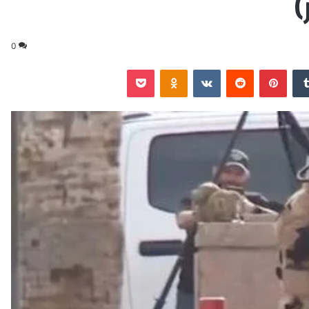
)
0
‏Tumblr
بينتيريست
‏Reddit
‏VKontakte
Odnoklassniki
‫Pocket