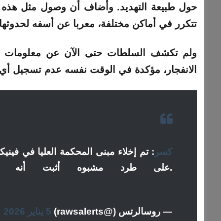
حول طبيعة التهديد. وأضاف أن وصول مثل هذه ا
تتكرر في أماكن مختلفة، معربا عن أسفه لحدوثها 
ولم تكشف السلطات حتى الآن عن معلومات إضا
الانفجار، مؤكدة في الوقت نفسه عدم تسجيل أي 
#كسر
: تم إخلاء مبنى المحكمة العليا في فيني
على طرد مشبوه أثبت أنه يحتوي على متفجرات محلية الصنع.
— روسالرتس (@rawsalerts)
5 يناير 2026