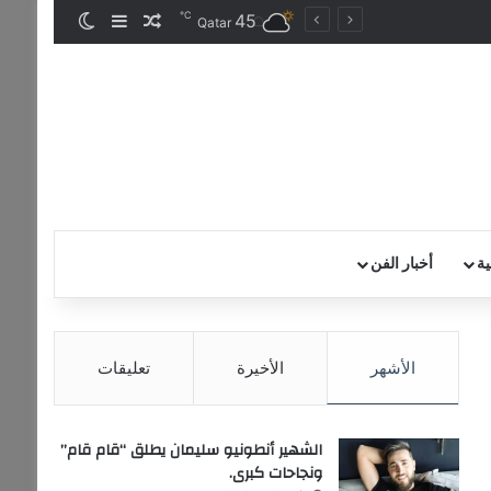
℃
45
مقال عشوائي
إضافة عمود جان
الوضع المظ
Qatar
ية
أخبار الفن
الأشهر
الأخيرة
تعليقات
الشهير أنطونيو سليمان يطلق “قام قام”
ونجاحات كبرى.