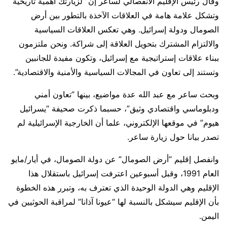
وقال رئيس الإقليم الانفصالي لساعر إن “لزيارتك أهمية تاريخية
وتشكل علامة هامة في العلاقات الآخذة بالتطور بين أرض
الصومال ودولة إسرائيل. وهي تعكس العلاقات السياسية
والالتزام المشترك بتحويل العلاقة إلى شراكة. ونحن ملتزمون
ببناء علاقات إستراتيجية مع إسرائيل، وتكون مفيدة للجانبين
وتستند إلى تعاون في المجالات السياسية والأمنية والاقتصادية”.
وبحث ساعر مع عبد الله عدة مواضيع، بينها “تعاون أمني
ودبلوماسي واقتصادي وثيق”، حسبما ذكرت صحيفة “يسرائيل
هيوم” في موقعها الإلكتروني، علما أن الخارجية الإسرائيلية لم
تصدر بيانا حول زيارة ساعر.
وانفصل إقليم “أرض الصومال” عن دولة الصومال، في أيار/مايو
العام 1991، وقبل أسبوعين اعترفت إسرائيل باستقلال هذا
الإقليم وهي الدولة الوحيدة الذي تعترف به، وتبرر هذه الخطوة
بأن الإقليم سيشكل بالنسبة لها “عيونا آذانا” لمراقبة الحوثيين في
اليمن.