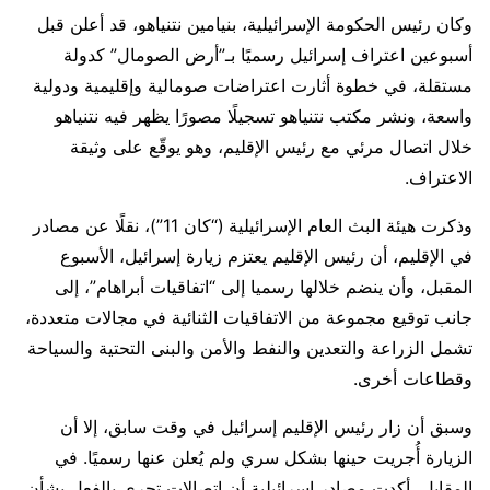
وكان رئيس الحكومة الإسرائيلية، بنيامين نتنياهو، قد أعلن قبل
أسبوعين اعتراف إسرائيل رسميًا بـ”أرض الصومال” كدولة
مستقلة، في خطوة أثارت اعتراضات صومالية وإقليمية ودولية
واسعة، ونشر مكتب نتنياهو تسجيلًا مصورًا يظهر فيه نتنياهو
خلال اتصال مرئي مع رئيس الإقليم، وهو يوقّع على وثيقة
الاعتراف.
وذكرت هيئة البث العام الإسرائيلية (“كان 11”)، نقلًا عن مصادر
في الإقليم، أن رئيس الإقليم يعتزم زيارة إسرائيل، الأسبوع
المقبل، وأن ينضم خلالها رسميا إلى “اتفاقيات أبراهام”، إلى
جانب توقيع مجموعة من الاتفاقيات الثنائية في مجالات متعددة،
تشمل الزراعة والتعدين والنفط والأمن والبنى التحتية والسياحة
وقطاعات أخرى.
وسبق أن زار رئيس الإقليم إسرائيل في وقت سابق، إلا أن
الزيارة أُجريت حينها بشكل سري ولم يُعلن عنها رسميًا. في
المقابل، أكدت مصادر إسرائيلية أن اتصالات تجري بالفعل بشأن