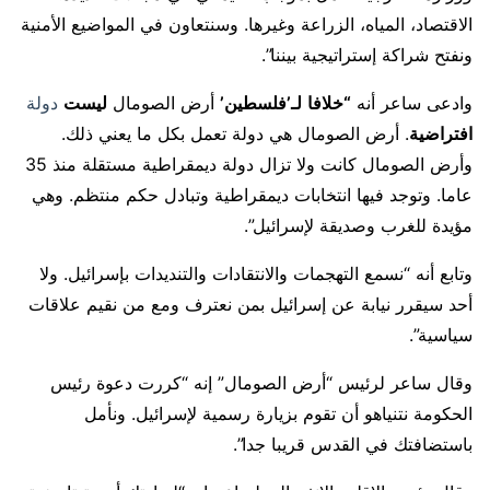
الاقتصاد، المياه، الزراعة وغيرها. وسنتعاون في المواضيع الأمنية
ونفتح شراكة إستراتيجية بيننا”.
وادعى ساعر أنه
“خلافا
لـ’فلسطين’
أرض الصومال
ليست
دولة
افتراضية
. أرض الصومال هي دولة تعمل بكل ما يعني ذلك.
وأرض الصومال كانت ولا تزال دولة ديمقراطية مستقلة منذ 35
عاما. وتوجد فيها انتخابات ديمقراطية وتبادل حكم منتظم. وهي
مؤيدة للغرب وصديقة لإسرائيل”.
وتابع أنه “نسمع التهجمات والانتقادات والتنديدات بإسرائيل. ولا
أحد سيقرر نيابة عن إسرائيل بمن نعترف ومع من نقيم علاقات
سياسية”.
وقال ساعر لرئيس “أرض الصومال” إنه “كررت دعوة رئيس
الحكومة نتنياهو أن تقوم بزيارة رسمية لإسرائيل. ونأمل
باستضافتك في القدس قريبا جدا”.