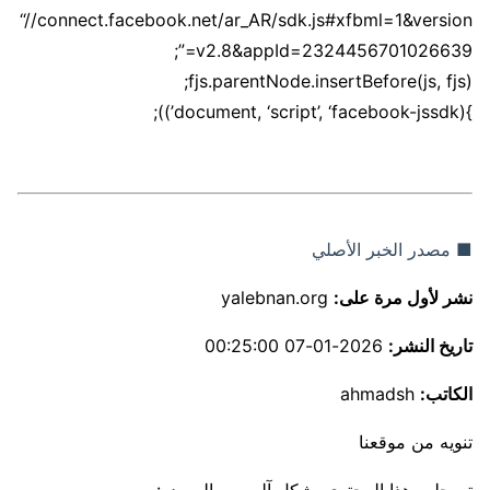
“//connect.facebook.net/ar_AR/sdk.js#xfbml=1&version
=v2.8&appId=2324456701026639”;
fjs.parentNode.insertBefore(js, fjs);
}(document, ‘script’, ‘facebook-jssdk’));
■ مصدر الخبر الأصلي
نشر لأول مرة على:
yalebnan.org
تاريخ النشر:
2026-01-07 00:25:00
الكاتب:
ahmadsh
تنويه من موقعنا
تم جلب هذا المحتوى بشكل آلي من المصدر: