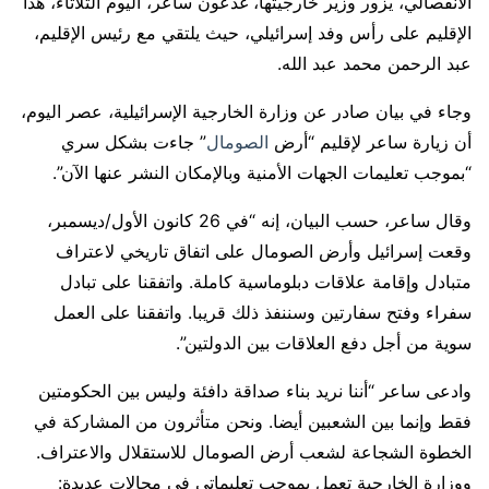
الانفصالي، يزور وزير خارجيتها، غدعون ساعر، اليوم الثلاثاء، هذا
الإقليم على رأس وفد إسرائيلي، حيث يلتقي مع رئيس الإقليم،
عبد الرحمن محمد عبد الله.
وجاء في بيان صادر عن وزارة الخارجية الإسرائيلية، عصر اليوم،
أن زيارة ساعر لإقليم “أرض
الصومال
” جاءت بشكل سري
“بموجب تعليمات الجهات الأمنية وبالإمكان النشر عنها الآن”.
وقال ساعر، حسب البيان، إنه “في 26 كانون الأول/ديسمبر،
وقعت إسرائيل وأرض الصومال على اتفاق تاريخي لاعتراف
متبادل وإقامة علاقات دبلوماسية كاملة. واتفقنا على تبادل
سفراء وفتح سفارتين وسننفذ ذلك قريبا. واتفقنا على العمل
سوية من أجل دفع العلاقات بين الدولتين”.
وادعى ساعر “أننا نريد بناء صداقة دافئة وليس بين الحكومتين
فقط وإنما بين الشعبين أيضا. ونحن متأثرون من المشاركة في
الخطوة الشجاعة لشعب أرض الصومال للاستقلال والاعتراف.
ووزارة الخارجية تعمل بموجب تعليماتي في مجالات عديدة: