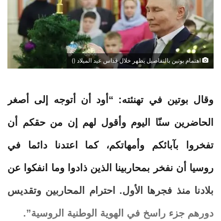
اهتمام بوتين بالتفاصيل يظهر خلال قداس عيد الميلاد ()
وقال
بوتين
في تهنئته: “أود أن أتوجه إلى أصغر
الحاضرين سنّا اليوم وأقول لهم إن من حقكم أن
تفخروا بآبائكم وأمهاتكم، كما اعتدنا دائما في
روسيا أن نفخر بمحاربينا الذين ذادوا وما انفكوا عن
بلادنا منذ فجرها الأول. احترام المحاربين وتقديس
دورهم جزء راسخ في الهوية الوطنية الروسية”.