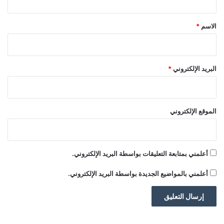
ق
ا
معلما وطنيا يخلّد ذكرى الانتصار وتضحيات
م
*
الاسم
*
ا
المنتصرين والشهداء.
ت
ا
ل
المصدر: RT
البريد الإلكتروني
*
ت
ج
ا
إقرأ المزيد
ر
الموقع الإلكتروني
ي
ة
ا
ل
أعلمني بمتابعة التعليقات بواسطة البريد الإلكتروني.
■ مصدر الخبر الأصلي
ع
ا
أعلمني بالمواضيع الجديدة بواسطة البريد الإلكتروني.
ل
م
اقرأ أيضًا:
أميركا تفرض عقوبات جديدة تتعلق
ي
ة
بكوبا