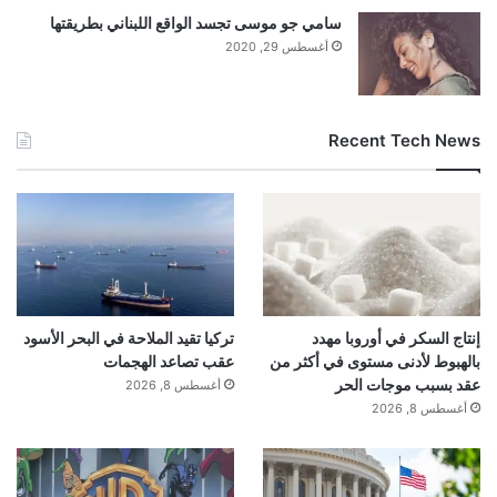
الآراء والمعلومات الواردة في هذا المقال لا تعبر
سامي جو موسى تجسد الواقع اللبناني بطريقتها
أغسطس 29, 2020
بالضرورة عن رأي موقع “yalebnan.org”،
والمسؤولية الكاملة تقع على عاتق المصدر
Recent Tech News
الأصلي.
ملاحظة:
قد يتم استخدام الترجمة الآلية في بعض
الأحيان لتوفير هذا المحتوى.
إنتاج السكر في أوروبا مهدد
تركيا تقيد الملاحة في البحر الأسود
بالهبوط لأدنى مستوى في أكثر من
عقب تصاعد الهجمات
اقرأ أيضًا:
واتساب يختبر ميزة تأكيد العمر في
عقد بسبب موجات الحر
أغسطس 8, 2026
أغسطس 8, 2026
الهند امتثالاً لقانون حماية البيانات
شارك هذا الموضوع: