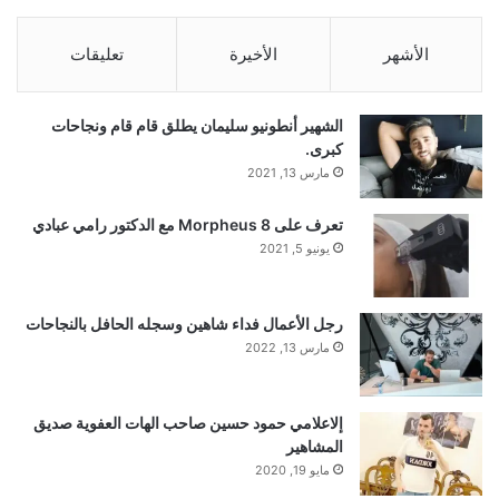
الأشهر
الأخيرة
تعليقات
نشر لأول مرة على:
arabic.rt.com
الشهير أنطونيو سليمان يطلق قام قام ونجاحات
تاريخ النشر:
2026-01-07 09:13:00
كبرى.
مارس 13, 2021
الكاتب:
تعرف على Morpheus 8 مع الدكتور رامي عبادي
يونيو 5, 2021
تنويه من موقع “yalebnan.org”:
رجل الأعمال فداء شاهين وسجله الحافل بالنجاحات
تم جلب هذا المحتوى بشكل آلي من المصدر:
مارس 13, 2022
arabic.rt.com
إلاعلامي حمود حسين صاحب الهات العفوية صديق
بتاريخ:
2026-01-07 09:13:00
.
المشاهير
مايو 19, 2020