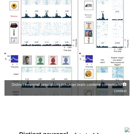
Distinct neuronal populations in human brain combine content and
context