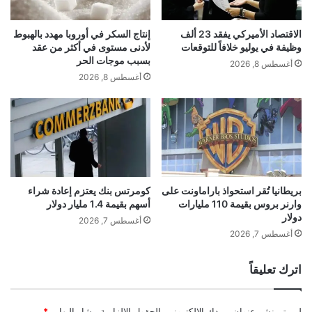
amplified using a Neuralynx ATLAS system,
ت
ي
ا
ل
الاقتصاد الأميركي يفقد 23 ألف
إنتاج السكر في أوروبا مهدد بالهبوط
filtered between 0.1 Hz and 9,000 Hz, and
ئ
غ
وظيفة في يوليو خلافاً للتوقعات
لأدنى مستوى في أكثر من عقد
ج
ة
بسبب موجات الحر
أغسطس 8, 2026
sampled at 32 kHz. These recordings were
ن
و
أغسطس 8, 2026
ح
ا
stored digitally for further analysis. Our
ت
ف
ا
ك
ل
ا
original dataset consisted of 50
ذ
ر
ق
آ
experimental sessions from 17 patients
ن
ت
ي
بريطانيا تُقر استحواذ باراماونت على
كومرتس بنك يعتزم إعادة شراء
with recordings from the amygdala,
وارنر بروس بقيمة 110 مليارات
أسهم بقيمة 1.4 مليار دولار
ة
دولار
م
أغسطس 7, 2026
parahippocampal cortex, entorhinal cortex
ن
أغسطس 7, 2026
أ
and hippocampus. One session from one
ع
اترك تعليقاً
م
ا
patient was excluded due to low
ق
لن يتم نشر عنوان بريدك الإلكتروني.
الحقول الإلزامية مشار إليها بـ
*