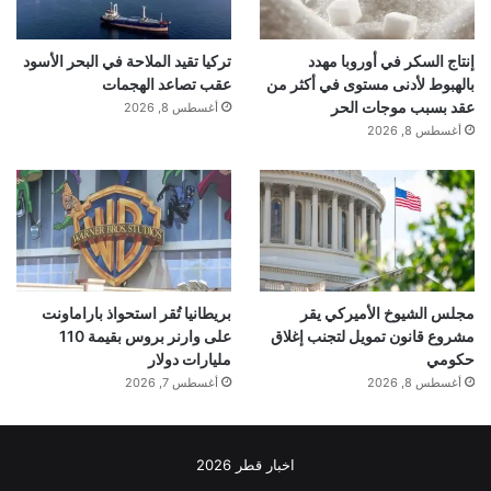
ICCs were compared with null distributions
obtained by permuting channels. ICCs did
إنتاج السكر في أوروبا مهدد
تركيا تقيد الملاحة في البحر الأسود
بالهبوط لأدنى مستوى في أكثر من
عقب تصاعد الهجمات
عقد بسبب موجات الحر
not strongly exceed these null distributions
أغسطس 8, 2026
أغسطس 8, 2026
(Hedges’
g
: stimulus = 0.3415; context =
0.1568) and only reached significance (
α
=
0.01) in 7 of 33 consecutive stimulus
neuron session pairs, 3 of 31 consecutive
مجلس الشيوخ الأميركي يقر
بريطانيا تُقر استحواذ باراماونت
مشروع قانون تمويل لتجنب إغلاق
على وارنر بروس بقيمة 110
حكومي
مليارات دولار
context neuron session pairs, and in no
أغسطس 8, 2026
أغسطس 7, 2026
session pair for both, all with low overall
effect sizes (Extended Data Fig. 12). We
اخبار قطر 2026