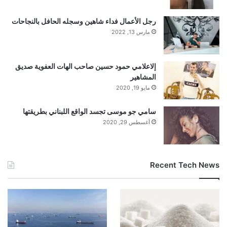
h). Neural dependence across 33
رجل الأعمال فداء شاهين وسجله الحافل بالنجاحات
مارس 13, 2022
consecutive pairs of these sessions was
إلاعلامي حمود حسين صاحب الهات العفوية صديق
assessed using intraclass correlation
المشاهير
مايو 19, 2020
46,47
coefficients (ICCs(2,1))
. ICCs were
سامي جو موسى تجسد الواقع اللبناني بطريقتها
computed across channels (that is,
أغسطس 29, 2020
microwires), separately for context and
stimulus neurons. ICCs quantify cross-
Recent Tech News
session stability, with lower values
indicating weaker dependence. Observed