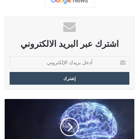
وشرق
سوريا
“.
ودعا عبدي الوسطاء للالتزام بوعودهم في وقف
الانتهاكات والعمل على عودة آمنة للمهجرين إلى
اشترك عبر البريد الالكتروني
منازلهم.
أ
د
خ
ل
ب
ر
ي
ا
بوساطة من أطراف دولية لوقف الهجمات
د
ل
ك
ع
والانتهاكات بحق أهلنا في حلب، وصلنا إلى
ا
ل
ل
م
تفاهم يُفضي لوقف
إطلاق
النار
وتأمين إخراج
إ
ا
ل