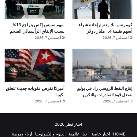
اشتباكات تركزت في أحياء الأشرفية وبني زيد
ومساكن الشقيف، وانتهت بمحاصرة ما تبقى من
كومرتس بنك يعتزم إعادة شراء
سهم سبيس إكس يتراجع 13%
أسهم بقيمة 1.4 مليار دولار
بسبب الإنفاق الرأسمالي الضخم
أغسطس 7, 2026
أغسطس 7, 2026
مجموعات قسد في حي الشيخ مقصود، ونتج عن
ذلك التوصل إلى تسوية نصت على انسحاب تلك
المجموعات باتجاه شرق الفرات.
المصدر: RT + إعلام سوري
إنتاج النفط الروسي زاد في يوليو
أميركا تفرض عقوبات جديدة تتعلق
بفضل قوة الصادرات والتكرير
بكوبا
أغسطس 7, 2026
أغسطس 7, 2026
إقرأ المزيد
اخبار قطر 2026
HOME
أخبار خاصة
أخبار عالمية
العلوم والتكنولوجيا
أزياء وموضة