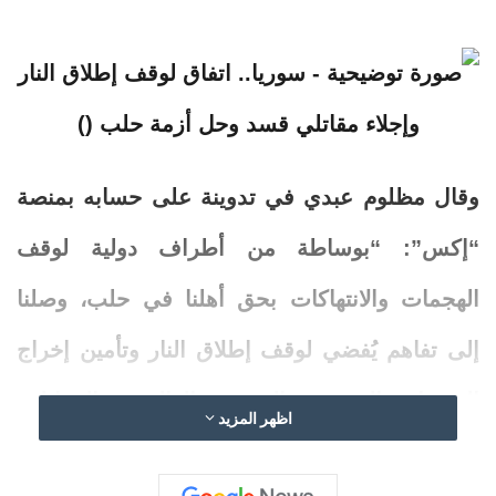
وقال مظلوم عبدي في تدوينة على حسابه بمنصة
“إكس”: “بوساطة من أطراف دولية
لوقف
الهجمات والانتهاكات بحق أهلنا في حلب، وصلنا
إلى تفاهم يُفضي
لوقف
إطلاق
النار
وتأمين إخراج
الشهداء والجرحى والمدنيين العالقين والمقاتلين
اظهر المزيد
من حيي الأشرفية والشيخ مقصود إلى شمال