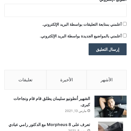
أي وجود مسلح خارج سيطرة الدولة السورية داخل
المدينة، في إطار مساع لإعادة فرض السيطرة
أعلمني بمتابعة التعليقات بواسطة البريد الإلكتروني.
الكاملة على حلب.
أعلمني بالمواضيع الجديدة بواسطة البريد الإلكتروني.
وبسطت الحكومة السورية في 10 يناير 2026
سيطرتها الكاملة على مدينة حلب، وأنهت وجود
“قوات سوريا الديمقراطية” (قسد) في حيي الشيخ
الأشهر
الأخيرة
تعليقات
مقصود (جبل السيدة) والأشرفية والذي استمر 14
الشهير أنطونيو سليمان يطلق قام قام ونجاحات
كبرى.
عاما، منذ عام 2012 عندما شكل حزب الاتحاد
مارس 13, 2021
الديمقراطي الفرع السوري لحزب العمال
تعرف على Morpheus 8 مع الدكتور رامي عبادي
يونيو 5, 2021