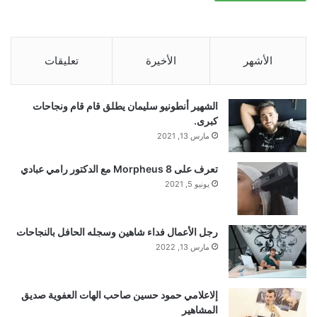
الأشهر
الأخيرة
تعليقات
■ مصدر الخبر الأصلي
الشهير أنطونيو سليمان يطلق قام قام ونجاحات
كبرى.
نشر لأول مرة على:
عربي.rt.com
مارس 13, 2021
تعرف على Morpheus 8 مع الدكتور رامي عبادي
تاريخ النشر:
2026-01-12 10:43:00
يونيو 5, 2021
اقرأ أيضًا:
كومرتس بنك يعتزم إعادة شراء
رجل الأعمال فداء شاهين وسجله الحافل بالنجاحات
مارس 13, 2022
أسهم بقيمة 1.4 مليار دولار
إلاعلامي حمود حسين صاحب الهات العفوية صديق
المشاهير
الكاتب: