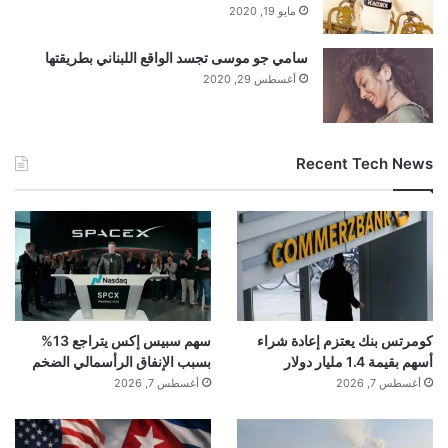
مايو 19, 2020
تنويه من موقع “yalebnan.org”:
سامي جو موسى تجسد الواقع اللبناني بطريقتها
أغسطس 29, 2020
تم جلب هذا المحتوى بشكل آلي من المصدر:
عربي.rt.com
Recent Tech News
بتاريخ:
2026-01-12 10:43:00
.
الآراء والمعلومات الواردة في هذا المقال لا تعبر
بالضرورة عن رأي موقع “yalebnan.org”،
والمسؤولية الكاملة تقع على عاتق المصدر
كومرتس بنك يعتزم إعادة شراء
سهم سبيس إكس يتراجع 13%
أسهم بقيمة 1.4 مليار دولار
بسبب الإنفاق الرأسمالي الضخم
الأصلي.
أغسطس 7, 2026
أغسطس 7, 2026