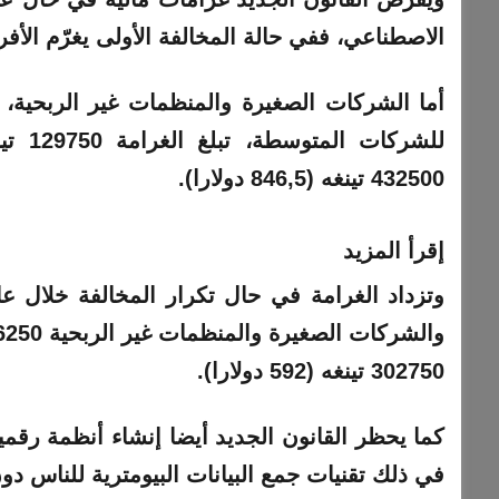
الاصطناعي، ففي حالة المخالفة الأولى يغرّم الأفراد بمبلغ 64875 تينغه (127 دو
432500 تينغه (846,5 دولارا).
إقرأ المزيد
302750 تينغه (592 دولارا).
كما يحظر القانون الجديد أيضا إنشاء أنظمة رقمية
في ذلك تقنيات جمع البيانات البيومترية للناس دو