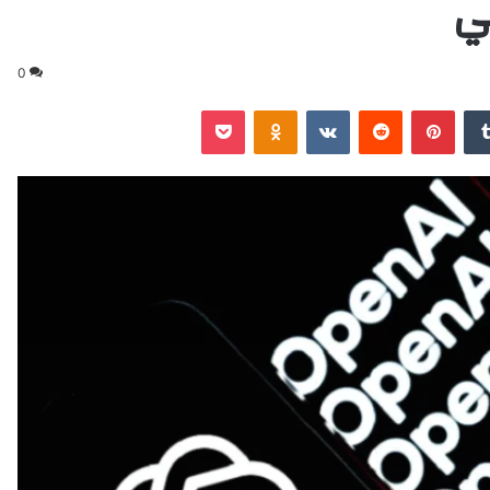
ي
0
‏Tumblr
بينتيريست
‏Reddit
‏VKontakte
Odnoklassniki
‫Pocket