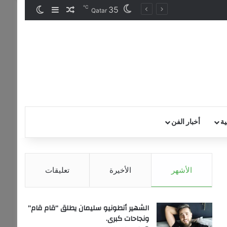
℃
35
مقال عشوائي
إضافة عمود جان
الوضع المظ
Qatar
ية
أخبار الفن
الأشهر
الأخيرة
تعليقات
الشهير أنطونيو سليمان يطلق “قام قام”
ونجاحات كبرى.