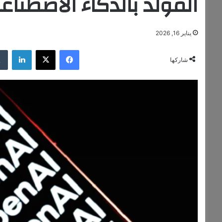
المولد بالذكاء الاصطناع
يناير 16, 2026
فيسبوك
‫X
لينكدإن
شاركها