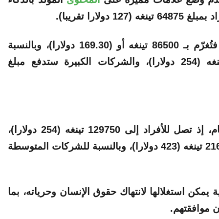
لارا تقريبا).
أما الشركات الصغيرة والمنظمات غير الربحية، فتُغرّم بـ 86500 تينغه أو (169.30 دولارا)، وبالنسبة
للشركات المتوسطة، تبلغ الغرامة 129750 تينغه (254 دولارا)، والشركات الكبيرة ستدفع مبلغ
وتزداد الغرامة في حال تكرار المخالفة خلال عام، إذ تصل للأفراد إلى 129750 تينغه (254 دولارا)،
والشركات الصغيرة والمنظمات غير الربحية 216250 تينغه (423 دولارا)، وبالنسبة للشركات المتوسطة
 يمكن استغلالها لانتهاك حقوق الإنسان وحرياته، بما
ن موافقتهم.