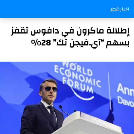
اخبار قطر
إطلالة ماكرون في دافوس تقفز
بسهم “آي.فيجن تك” 28%