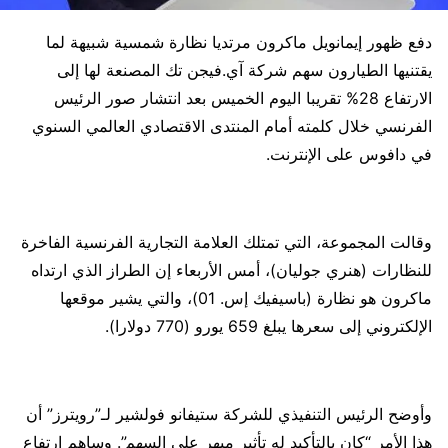
دفع ظهور إيمانويل ماكرون مرتديا نظارة شمسية شبيهة لما
يقتنيها الطيارون سهم شركة آي.فيجن تك المصنعة لها إلى
الارتفاع 28% تقريبا اليوم الخميس بعد انتشار صور الرئيس
الفرنسي خلال كلمته أمام المنتدى الاقتصادي العالمي السنوي
في دافوس على الإنترنت.
وقالت المجموعة، التي تمتلك العلامة التجارية الفرنسية الفاخرة
للنظارات (هنري جوليان)، ⁠أمس الأربعاء إن الطراز الذي ارتداه
ماكرون هو نظارة (باسيفيك إس. 01)، والتي يشير موقعها
الإلكتروني إلى سعرها يبلغ 659 يورو (770 دولارا).
وأوضح الرئيس التنفيذي للشركة ستيفانو فولشير لـ”رويترز” أن
هذا الأمر “كان بالتأكيد له تأثير مبهر على السهم”. وساهم ارتفاع