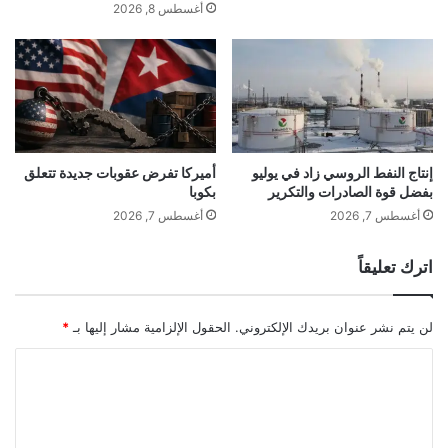
عالمية، هي مفاتيح النجاح الحقيقي في صناعة
ن
أغسطس 8, 2026
ا
ط
الجمال.
ل
ل
م
ق
س
م
ل
ن
س
ش
ل
غ
«
ف
إنتاج النفط الروسي زاد في يوليو
أميركا تفرض عقوبات جديدة تتعلق
و
بفضل قوة الصادرات والتكرير
بكوبا
ا
ن
ل
أغسطس 7, 2026
أغسطس 7, 2026
ن
ط
س
ف
اترك تعليقاً
ى
و
ا
ل
ل
ة
لن يتم نشر عنوان بريدك الإلكتروني.
الحقول الإلزامية مشار إليها بـ
*
ل
إ
ي
ل
ا
ك
ى
ل
ا
ع
akhabarqatar.com — الخبير العالمي أحمد سليمان يفرض
ن
ا
ت
بصمته الة في صناعة الجمال والشعر عالميًا
»
ل