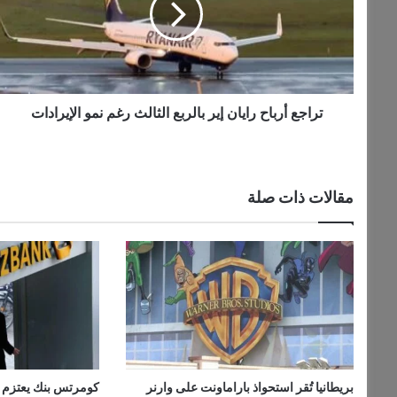
ل
ع
ك
أ
ت
ر
ر
ب
و
ا
ن
ح
تراجع أرباح رايان إير بالربع الثالث رغم نمو الإيرادات
ي
ر
ا
ي
ا
مقالات ذات صلة
ن
إ
ي
ر
ب
ا
ل
ر
ب
ع
بريطانيا تُقر استحواذ باراماونت على وارنر
كومرتس بنك يعتزم إ
ا