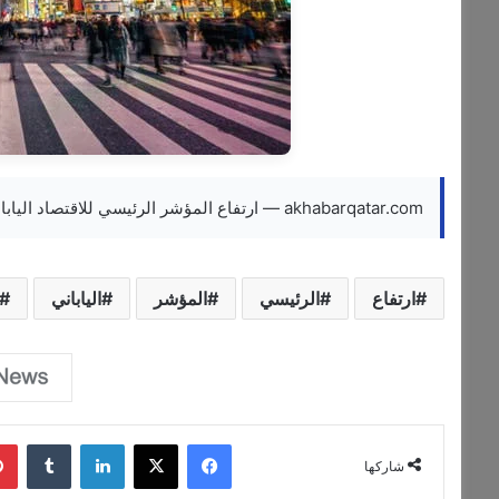
akhabarqatar.com — ارتفاع المؤشر الرئيسي للاقتصاد الياباني بأقل من التقديرات
ارتفاع
الرئيسي
المؤشر
الياباني
فيسبوك
‫X
لينكدإن
‏Tumblr
شاركها