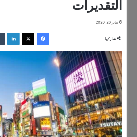
التقديرات
يناير 26, 2026
فيسبوك
‫X
لينكدإن
شاركها