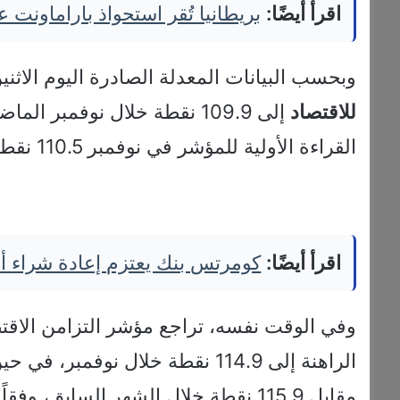
اقرأ أيضًا:
بريطانيا تُقر استحواذ باراماونت على وارنر 
وبحسب البيانات المعدلة الصادرة اليوم الاثن
للاقتصاد
القراءة الأولية للمؤشر في نوفمبر 110.5 نقطة.
اقرأ أيضًا:
كومرتس بنك يعتزم إعادة شراء أسهم بقيمة 4
وفي الوقت نفسه، تراجع مؤشر التزامن الاقت
مقابل 115.9 نقطة خلال الشهر السابق، وفقاً لوكالة الأنباء الألمانية “د ب أ”.