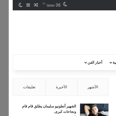
℃
36
مقال عشوائي
إضافة عمود جان
الوضع المظ
Qatar
ية
أخبار الفن
الأشهر
الأخيرة
تعليقات
الشهير أنطونيو سليمان يطلق قام قام
ونجاحات كبرى.