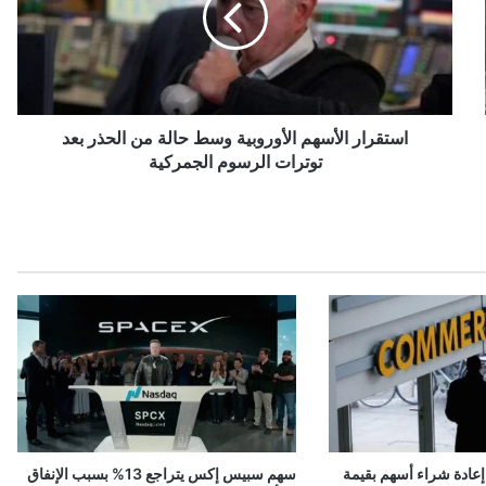
ر
ا
ر
ا
ل
أ
استقرار الأسهم الأوروبية وسط حالة من الحذر بعد
س
توترات الرسوم الجمركية
ه
م
ا
ل
أ
و
ر
و
ب
ي
ة
و
س
عادة شراء أسهم بقيمة
سهم سبيس إكس يتراجع 13% بسبب الإنفاق
ط