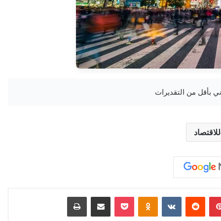
للاقتصاد
بينتيريست
‏Reddit
‏VKontakte
Odnoklassniki
‫Pocket
مشاركة عبر البريد
طباعة