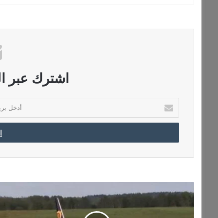
اشترك عبر الب
أ
د
خ
ل
ب
ر
ي
د
ك
ت
ا
ر
ل
ا
إ
ج