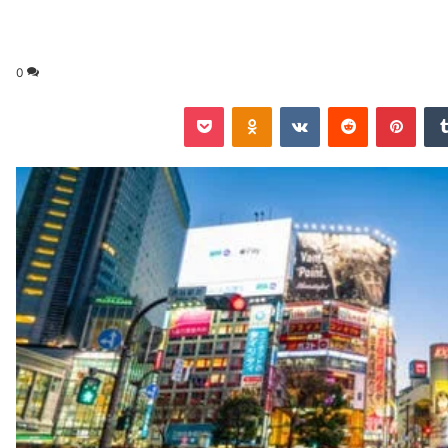
0
‏Tumblr
بينتيريست
‏Reddit
‏VKontakte
Odnoklassniki
‫Pocket