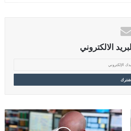
ريد الالكتروني
ا
س
ت
ق