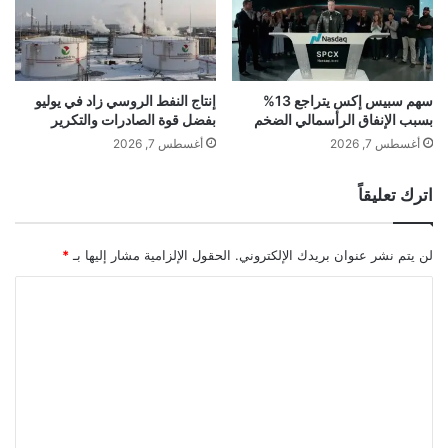
م
ر
و
ي
ي
ك
ل
ي
ا
ة
سهم سبيس إكس يتراجع 13%
إنتاج النفط الروسي زاد في يوليو
ل
بسبب الإنفاق الرأسمالي الضخم
بفضل قوة الصادرات والتكرير
خ
س
ل
أغسطس 7, 2026
أغسطس 7, 2026
ي
ا
ا
ل
اترك تعليقاً
ر
ا
ا
ل
ت
أ
لن يتم نشر عنوان بريدك الإلكتروني.
الحقول الإلزامية مشار إليها بـ
*
س
ب
ا
و
ل
ع
ت
ا
ل
ع
م
ل
ا
ض
ي