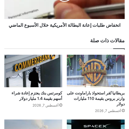
ض
ل
ط
أ
ل
ر
ب
ب
ا
انخفاض طلبات إعانة البطالة الأمريكية خلال الأسبوع الماضي
ا
ت
ح
إ
مقالات ذات صلة
ر
ع
غ
ا
م
ن
م
ة
خ
ا
ص
ل
ص
ب
ا
ط
ت
ا
بريطانيا تُقر استحواذ باراماونت على
كومرتس بنك يعتزم إعادة شراء
ت
ل
وارنر بروس بقيمة 110 مليارات
أسهم بقيمة 1.4 مليار دولار
ع
ة
دولار
أغسطس 7, 2026
و
ا
أغسطس 7, 2026
ي
ل
ض
أ
ت
م