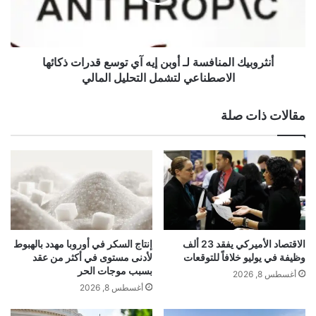
ب
ت
ي
ح
ك
و
ا
ا
ل
أنثروبيك المنافسة لـ أوبن إيه آي توسع قدرات ذكائها
akhabarqatar.com — الجليد الأسود يشل حركة الطيران في
ذ
م
الاصطناعي لتشمل التحليل المالي
مطار برلين ويؤدي لإلغاءات واسعة
ص
ن
ي
ا
مقالات ذات صلة
ن
ف
ي
س
الأسود
الجليد
الطيران
حركة
ع
ة
ل
ل
يشل
ى
ـ
ح
أ
ص
و
ص
ب
ب
ن
الاقتصاد الأميركي يفقد 23 ألف
إنتاج السكر في أوروبا مهدد بالهبوط
ش
إ
وظيفة في يوليو خلافاً للتوقعات
لأدنى مستوى في أكثر من عقد
ر
ي
بسبب موجات الحر
أغسطس 8, 2026
ك
ه
أغسطس 8, 2026
ة
آ
س
ي