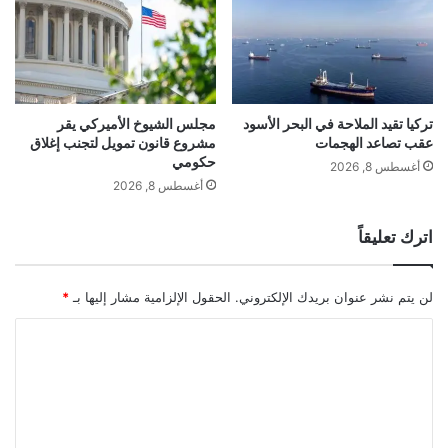
ب
ت
ي
و
س
س
إ
ع
ك
ق
س
د
تركيا تقيد الملاحة في البحر الأسود
مجلس الشيوخ الأميركي يقر
عقب تصاعد الهجمات
مشروع قانون تمويل لتجنب إغلاق
ر
حكومي
ا
أغسطس 8, 2026
ت
أغسطس 8, 2026
ذ
ك
اترك تعليقاً
ا
ئ
ه
لن يتم نشر عنوان بريدك الإلكتروني.
الحقول الإلزامية مشار إليها بـ
*
ا
ا
ا
ل
ل
ا
ت
ص
ط
ع
ن