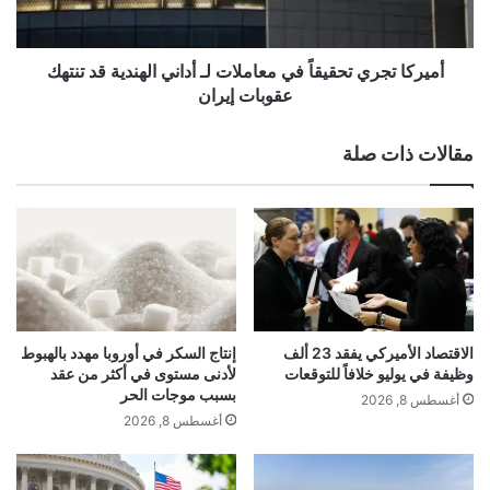
الإيرادات مستقرة رغم زيادة عدد السائحين،
م
ج
ي
ر
عند نحو 4.9 مليار يورو، وفقاً لوكالة الأنباء
ر
ي
أميركا تجري تحقيقاً في معاملات لـ أداني الهندية قد تنتهك
الألمانية “د ب أ”.وفقاً لما ذكرته “بلومبرغ
ك
ت
عقوبات إيران
ي
ح
ي
ق
مقالات ذات صلة
ن
ي
1
ق
9
اً
م
ف
ل
ي
ي
م
ا
ع
ر
ا
د
م
الاقتصاد الأميركي يفقد 23 ألف
إنتاج السكر في أوروبا مهدد بالهبوط
و
ل
وظيفة في يوليو خلافاً للتوقعات
لأدنى مستوى في أكثر من عقد
ل
ا
بسبب موجات الحر
أغسطس 8, 2026
ا
ت
أغسطس 8, 2026
ر
ل
akhabarqatar.com — توي الألمانية للسفر تسجل انطلاقة
ـ
شتوية قياسية
أ