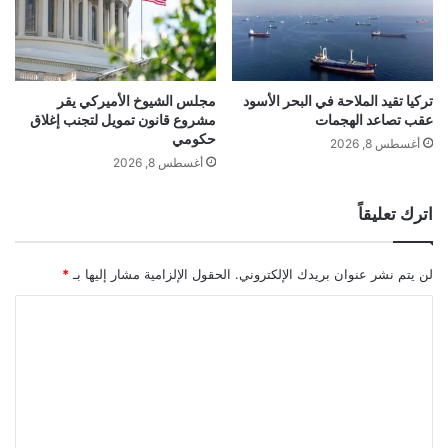
د
ا
ن
الألمانية
انطلاقة
تسجل
توي
ي
ا
تركيا تقيد الملاحة في البحر الأسود
مجلس الشيوخ الأميركي يقر
للسفر
عقب تصاعد الهجمات
مشروع قانون تمويل لتجنب إغلاق
ل
حكومي
ه
أغسطس 8, 2026
ن
أغسطس 8, 2026
د
ي
اترك تعليقاً
ة
ق
د
لن يتم نشر عنوان بريدك الإلكتروني.
الحقول الإلزامية مشار إليها بـ
*
ت
ن
ا
ت
ل
ه
ت
ك
ع
ع
ق
ل
و