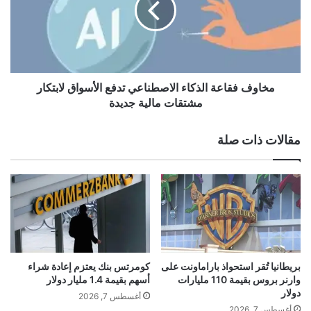
ل
ف
ع
ف
ا
ق
ل
ا
م
ع
ي
ة
مخاوف فقاعة الذكاء الاصطناعي تدفع الأسواق لابتكار
ة
ا
مشتقات مالية جديدة
ي
ل
ض
ذ
مقالات ذات صلة
ع
ك
ا
ا
ل
ء
ف
ا
ض
ل
ة
ا
ع
ص
ن
ط
د
ن
بريطانيا تُقر استحواذ باراماونت على
كومرتس بنك يعتزم إعادة شراء
م
ا
وارنر بروس بقيمة 110 مليارات
أسهم بقيمة 1.4 مليار دولار
س
ع
دولار
أغسطس 7, 2026
ت
ي
أغسطس 7, 2026