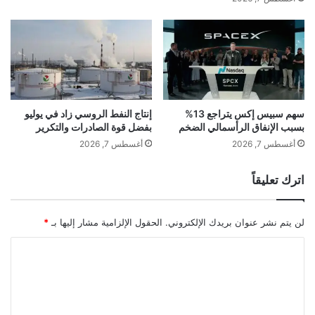
و
ت
ي
د
ا
ف
ت
ع
ش
ا
ر
ل
ا
أ
ء
س
سهم سبيس إكس يتراجع 13%
إنتاج النفط الروسي زاد في يوليو
ج
بسبب الإنفاق الرأسمالي الضخم
بفضل قوة الصادرات والتكرير
و
ا
ا
أغسطس 7, 2026
أغسطس 7, 2026
ذ
ق
ب
ل
اترك تعليقاً
ة
ا
ا
ب
س
ت
لن يتم نشر عنوان بريدك الإلكتروني.
الحقول الإلزامية مشار إليها بـ
*
ت
ك
ث
ا
ا
م
ر
ل
ا
م
ر
ش
ت
ي
ت
ع