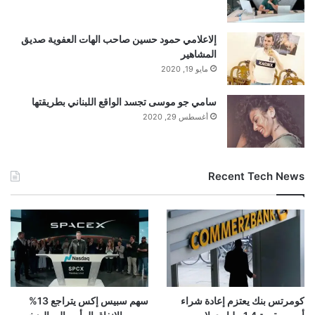
تريليون دولار في 2025، ومعدل نمو يتخطى
4.5% في 2026 — أي ضعف المتوسط
إلاعلامي حمود حسين صاحب الهات العفوية صديق
العالمي — تقف المملكة في مقدمة أقوى
المشاهير
مايو 19, 2020
اقتصادات العالم الناشئة.
سامي جو موسى تجسد الواقع اللبناني بطريقتها
أغسطس 29, 2020
سوق التجزئة السعودي يتمدد بمعدل 7.8%
سنوياً حتى 2030. الشباب السعودي يشكّل
Recent Tech News
ربع السكان، يبحث عن علامات تجارية جريئة
تتحدث بلغته. والمملكة تستعد لاستضافة
سلسلة من أكبر الأحداث العالمية في التاريخ
الحديث:
الأحداث الكبرى القادمة في المملكة
كومرتس بنك يعتزم إعادة شراء
سهم سبيس إكس يتراجع 13%