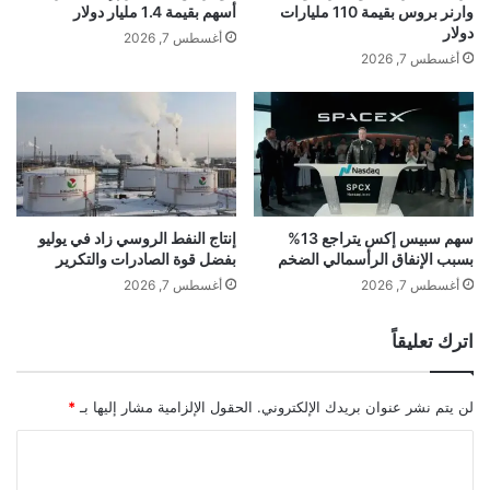
t
–
وارنر بروس بقيمة 110 مليارات
أسهم بقيمة 1.4 مليار دولار
o
ك
دولار
أغسطس 7, 2026
r
ر
قبل أن تفتح العلبة، يجب أن تعرف الحقيقة:
أغسطس 7, 2026
n
د
كراتوس ليست Red Bull، وليست Monster،
e
ي
y
ة
وليست نسخة أخرى مما اعتدت عليه. كراتوس
D
ب
r
أ
هي فئة جديدة بذاتها — مشروب وظيفي يعيد
i
غ
v
ن
تعريف مفهوم الطاقة من الأساس.
e
ي
سهم سبيس إكس يتراجع 13%
إنتاج النفط الروسي زاد في يوليو
n
بسبب الإنفاق الرأسمالي الضخم
بفضل قوة الصادرات والتكرير
ة
b
ل
أغسطس 7, 2026
أغسطس 7, 2026
ما الذي يجعل كراتوس مختلفة؟
y
ل
P
ف
اترك تعليقاً
u
ن
✦ مُعزَّز بفيتامينات B المتعددة وخلاصة
r
ا
p
الغوارانا الطبيعية — طاقة من الطبيعة لا من
ن
لن يتم نشر عنوان بريدك الإلكتروني.
الحقول الإلزامية مشار إليها بـ
*
o
ا
المختبر
s
ل
ا
e
ك
ل
ر