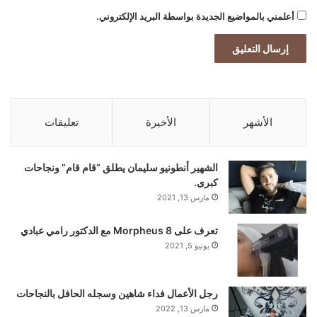
ع
كراتوس صُنعت للرياضيين، والمبدعين،
أعلمني بالمواضيع الجديدة بواسطة البريد الإلكتروني.
د
والمحترفين — لكل من يعيش حياته بجدية
ي
ا
ويبحث عن وقود يواكب طموحاته. مشروب
ر
خ
للبالغين فحسب، يُقدّم الطاقة كما ينبغي أن
ل
و
تكون: نظيفة، فعّالة، ومسؤولة.
الأشهر
الأخيرة
تعليقات
المملكة العربية السعودية: المنصة المثالية
الشهير أنطونيو سليمان يطلق “قام قام” ونجاحات
كبرى.
مارس 13, 2021
لم تختر KRATOS & Co المملكة العربية
تعرف على Morpheus 8 مع الدكتور رامي عبادي
السعودية مصادفةً — بل لأنها تجسّد بالضبط ما
يونيو 5, 2021
تمثله كراتوس: طموح بلا حدود، قوة تتجدد،
ومستقبل يُبنى اليوم. بناتج محلي تجاوز 1.27
رجل الأعمال فداء شاهين وسجله الحافل بالنجاحات
مارس 13, 2022