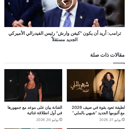
س
ب
ت
:
ي
A post shared by Fabiana (@fabiana_j_skaff)
أ
ر
ر
ا
ي
د
د
ترامب: أريد أن يكون "كيفن وارش" رئيس الفيدرالي الأميركي
ا
أ
الجديد مستقلاً
ل
ن
ف
ي
مقالات ذات صلة
ض
ك
ة
و
ض
ن
م
"
ن
ك
ت
ي
د
ف
ا
ن
ب
و
لطيفة تعود بقوة في صيف 2026
الفنانة بيان على موعد مع جمهورها
ي
ا
مع ألبومها الجديد “شبهي بالملي”
في أول انطلاقة غنائية
ر
ر
يوليو 31, 2026
يوليو 30, 2026
ل
ش