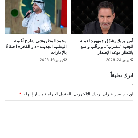
ح
"
م
ر
ا
ئ
ي
ي
ة
س
ا
ا
ل
ل
أمير يزبك يشوّق جمهوره لعمله
محمد المطروشي يطرح أغنيته
ر
ف
الجديد “مغترب”.. وترقّب واسع
الوطنية الجديدة «دار الفخر» احتفاءً
و
بانتظار موعد الإصدار
بالإمارات
ي
ب
د
يوليو 23, 2026
يوليو 16, 2026
ي
ر
ة
ا
اترك تعليقاً
ل
ي
ا
لن يتم نشر عنوان بريدك الإلكتروني.
الحقول الإلزامية مشار إليها بـ
*
ل
أ
ا
م
ل
ي
ر
ت
ك
ع
ي