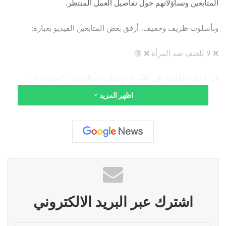
المتابعين وتساؤلاتهم حول تفاصيل العمل المنتظر.
وبأسلوب ظريف وخفيف، أرفق بعض المتابعين الفيديو بعبارة:
❌ لا للعنف ضد المرأة ❌ 🔞
في إشارة فكاهية إلى الأجواء الحماسية واللقطات العفوية التي
ظهرت خلال الاحتفال، والتي تفاعل معها الجمهور بشكل واسع عبر
اظهر المزيد
مواقع التواصل الاجتماعي.
ويترقب جمهور فابيانا سكاف الإعلان الرسمي عن العمل الجديد خلال
الفترة المقبلة، خاصة بعد حالة التشويق التي خلقتها عبر منصاتها
الرقمية.
اشترك عبر البريد الالكتروني