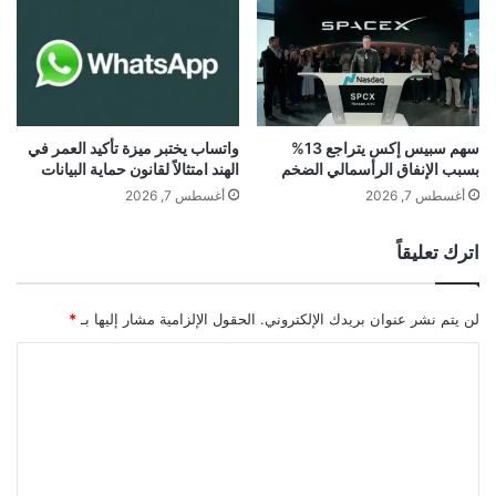
ش
K
ر
R
ك
A
ة
T
ب
O
ـ
S
2
ت
سهم سبيس إكس يتراجع 13%
واتساب يختبر ميزة تأكيد العمر في
ت
بسبب الإنفاق الرأسمالي الضخم
الهند امتثالاً لقانون حماية البيانات
ط
ر
ر
أغسطس 7, 2026
أغسطس 7, 2026
ي
ح
ل
م
اترك تعليقاً
ي
ش
و
ر
ن
و
لن يتم نشر عنوان بريدك الإلكتروني.
الحقول الإلزامية مشار إليها بـ
*
د
ب
و
ا
ا
ل
ت
ل
ا
ط
ر
ا
ت
؟
ق
ع
ة
ل
ط