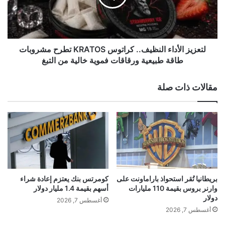
م
ز
ن
ا
م
ل
ش
أ
ر
د
لتعزيز الأداء النظيف.. كراتوس KRATOS تطرح مشروبات
و
ا
طاقة طبيعية ورقاقات فموية خالية من التبغ
ع
ء
ف
ا
akhabarqatar.com — هند سداسي تستعد لإطلاق أغنية
مقالات ذات صلة
ر
ل
جديدة قريباً ضمن تعاون فني مميز
ص
ن
ن
ظ
ج
ي
ا
ف
ح
.
ه
.
1
ك
0
ر
بريطانيا تُقر استحواذ باراماونت على
كومرتس بنك يعتزم إعادة شراء
%
ا
وارنر بروس بقيمة 110 مليارات
أسهم بقيمة 1.4 مليار دولار
إ
ت
دولار
أغسطس 7, 2026
ل
و
أغسطس 7, 2026
ى
س