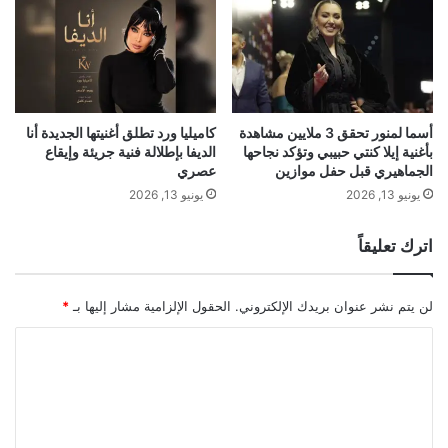
ا
ا
ل
ق
اقرأ أيضًا:
أسما لمنور تحقق 3 ملايين
ث
ع
ا
و
مشاهدة بأغنية “إيلا كنتي حبيبي” وتؤكد
ن
ا
ي
ل
نجاحها الجماهيري قبل حفل موازين
ة
خ
أسما لمنور تحقق 3 ملايين مشاهدة
كاميليا ورد تطلق أغنيتها الجديدة أنا
م
بأغنية إيلا كنتي حبيبي وتؤكد نجاحها
الديفا بإطلالة فنية جريئة وإيقاع
ي
الجماهيري قبل حفل موازين
عصري
ن
ا
م
ل
يونيو 13, 2026
يونيو 13, 2026
ه
ا
ر
ل
اترك تعليقاً
ج
م
ا
و
ن
ا
لن يتم نشر عنوان بريدك الإلكتروني.
الحقول الإلزامية مشار إليها بـ
*
ه
ط
ا
ن
ا
ا
ي
ل
ل
ت
ت
س
خ
akhabarqatar.com — السوبر ستار راغب علامة يدعو
ن
ب
ع
و
ط