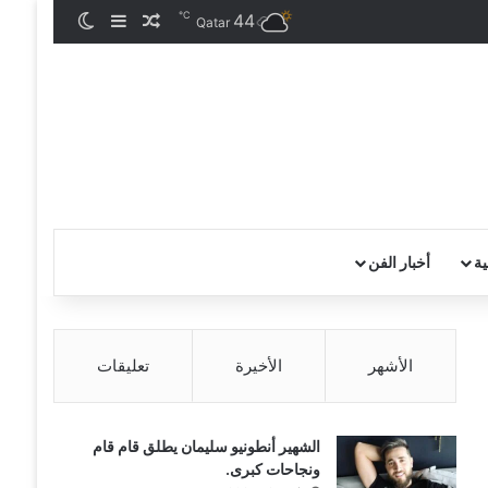
℃
44
مقال عشوائي
إضافة عمود جان
الوضع المظ
Qatar
ية
أخبار الفن
الأشهر
الأخيرة
تعليقات
الشهير أنطونيو سليمان يطلق قام قام
ونجاحات كبرى.