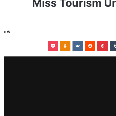
لمية Miss Tourism Universe
0
‏Tumblr
بينتيريست
‏Reddit
‏VKontakte
Odnoklassniki
‫Pocket