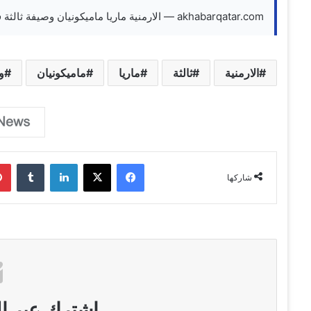
akhabarqatar.com — الارمنية ماريا ماميكونيان وصيفة ثالثة في مسابقة الجمال العالمية Miss Tourism Universe 2020
الارمنية
ثالثة
ماريا
ماميكونيان
و
فيسبوك
‫X
لينكدإن
‏Tumblr
شاركها
اشترك عبر الب