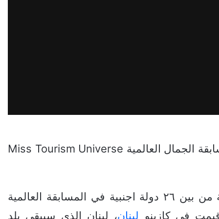
في مسابقة الجمال العالمية Miss Tourism Universe
توّجت الارمنية ماريا ماميكونيان وصيفة ثالثة من بين ٢٦ دولة اجنبية في المسابقة العالمية
لبنان
، لبنان الذي سيبقى بلد