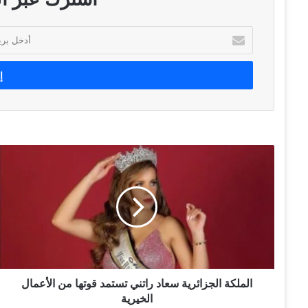
أ
د
خ
ل
ب
ر
ي
د
ك
ا
ا
ل
ل
م
إ
ل
ل
ك
ك
ة
ت
ا
ر
ل
و
ج
ن
ز
الملكة الجزائرية سعاد راتني تستمد قوتها من الأعمال
ي
ا
الخيرية