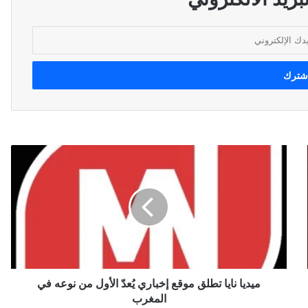
م
ي
د
ي
ا
ن
ا
ي
ا
ت
ميديا نايا تطلق موقع إخباري يُعدّ الأول من نوعه في
ط
المغرب