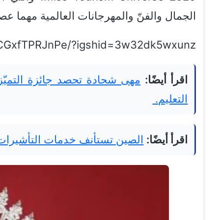
الجمال والفنّ والمهرجانات العالمية مهما عص
p/CGxfTPRJnPe/?igshid=3w32dk5wxunz
اقرأ أيضًا:
التعليم. ​
اقرأ أيضًا:
الصين تستأنف خدمات التأشيرات