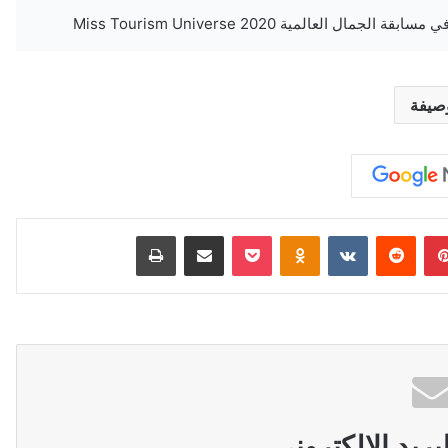
صيفة
بينتيريست
‏Reddit
‏VKontakte
Odnoklassniki
‫Pocket
مشاركة عبر البريد
طباعة
ريد الالكتروني