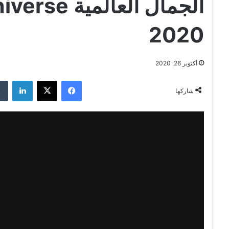
الجمال العا
2020
أكتوبر 26, 2020
فيسبوك
‫X
لينكدإن
شاركها