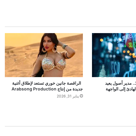
ل
ق
م
و
ق
ع
إ
خ
ب
ا
ر
ي
يُ
بلا خسارة منذ 2008.. مدير أصول يعيد
الراقصة جانين خوري تستعد لإطلاق أغنية
ع
لهادئ إلى الواجهة
جديدة من إنتاج Arabsong Production
دّ
يناير 31, 2026
ا
ل
أ
و
ل
م
ن