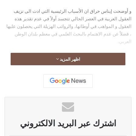
و أوضحت إيناس حراق ان الأسباب الرئيسية التي ادت الى نزيف
العقول العربية في العصر الحالي تتجسد أولاً في عدم تقدير هذه
العقول و المواهب في أوطانها، والرواتب الهزيلة التي يحصلون عليها
، فضلاً عن عدم الاهتمام بالبحث العلمي في معظم بلدان الوطن
العربي.
في سياقٍ متصل ، اكّدت حراق ايضاً ان على الدول العربية عدم
اظهر المزيد
الوقوف حائرةً امام هذه الأزمة، و ذلك بتوفير البيئة المناسبة للبحث
العـلمي والإبداع والابتكار لعلمائها، إضافةً إلى الدفاع عن براءات
اختراعاتهم و حقوقهم الفكرية و دعمهم بشتّى السبل، الى جانب
توفير فـرص العمل لتخصـصاتهم النوعية.
لمتابعة الحساب الرسمي لسيدة الأعمال إيناس حراق عبر
الإنستغرام:
اشترك عبر البريد الالكتروني