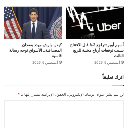
ا
ي
م
د
ة
م
ع
ع
د
دٍ
أسهم أوبر تتراجع 3% قبل الافتتاح
كيفن وارش مهدد بفقدان
بسبب توقعات أرباح مخيبة للربع
المصداقية.. الأسواق توجه رسالة
م
الثالث
قاسية
ن
ا
أغسطس 6, 2026
أغسطس 6, 2026
ل
م
اترك تعليقاً
ش
ا
ه
لن يتم نشر عنوان بريدك الإلكتروني.
الحقول الإلزامية مشار إليها بـ
*
ي
ر
ا
ف
ل
ي
ت
ر
و