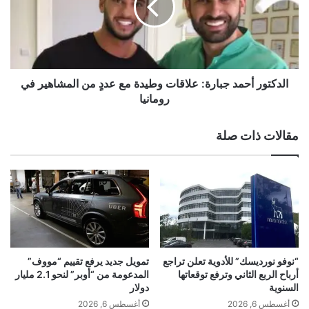
.
ت
.
و
ش
ر
خ
أ
ص
ح
A post shared by Ines Harrak (@ines__harrak)
ي
م
الدكتور أحمد جبارة: علاقات وطيدة مع عددٍ من المشاهير في
ة
د
رومانيا
ب
ج
ا
ب
مقالات ذات صلة
ر
ا
ز
ر
ة
ة
ع
:
ل
ع
ى
ل
ا
ا
ن
ق
س
ا
“نوفو نورديسك” للأدوية تعلن تراجع
تمويل جديد يرفع تقييم “مووف”
ت
ت
أرباح الربع الثاني وترفع توقعاتها
المدعومة من “أوبر” لنحو 2.1 مليار
غ
و
السنوية
دولار
ر
ط
أغسطس 6, 2026
أغسطس 6, 2026