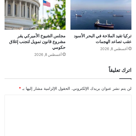
ن
ت
كما يأتي الارتفاع نتيجة بلوغ المداخيل المتأتية
خ
ا
من
النفط
نحو 54 مليار ريال (14.83 مليار
ب
م
دولار)، وعائدات الغاز الطبيعي المسال قرابة
تركيا تقيد الملاحة في البحر الأسود
مجلس الشيوخ الأميركي يقر
عقب تصاعد الهجمات
مشروع قانون تمويل لتجنب إغلاق
ل
حكومي
73.3 مليار ريال (20.13 مليار دولار)، إضافة
ك
أغسطس 8, 2026
ة
أغسطس 8, 2026
إلى مصادر أخرى.
ج
م
اترك تعليقاً
ا
ل
ز
لن يتم نشر عنوان بريدك الإلكتروني.
الحقول الإلزامية مشار إليها بـ
*
ح
ورجح الصندوق الدولي صعود إيرادات قطر إلى
ل
ا
ة
306.3 مليارات ريال (84.12 مليار دولار) العام
ل
ت
المقبل، بزيادة تبلغ نسبتها 9.4%.
ع
ل