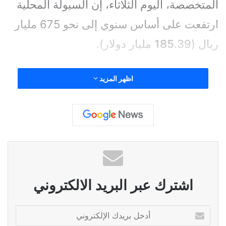
المتخصصة، اليوم الثلاثاء، إن السيولة المحلية
ارتفعت على أساس سنوي إلى نحو 675 مليار
ريال (
.39 مليار دولار).
185
اظهر المزيد
اقرأ أيضًا:
بريطانيا تُقر استحواذ باراماونت
على وارنر بروس بقيمة 110 مليارات دولار
وجاء هذا الارتفاع، بدعم من ارتفاع “شبه النقد”
اشترك عبر البريد الالكتروني
إلى نحو 516 مليار ريال (141.72 مليار دولار)؛
مدفوعاً بزيادة الودائع بالعملات الأجنبية إلى
أ
د
226 مليار ريال (62.07 مليار دولار)، وزيادة