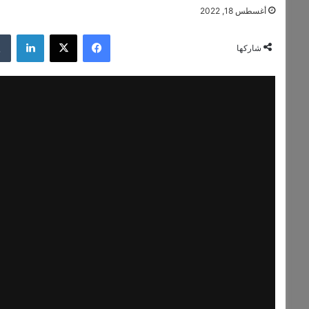
أغسطس 18, 2022
فيسبوك
‫X
لينكدإن
شاركها