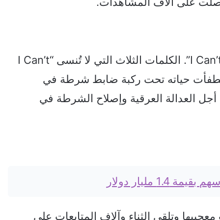
وحصلت على آلاف المشاهدات.
وبعد شهر، أصدرت أغنيتها الثانية ” I Can’t Breathe”. الكلمات الثلاث التي لا تُنسى “I Can’t
حيث انطفأت حياته تحت ركبة ضابط شرطة في
جل العدالة العرقية وإصلاح الشرطة في
1. مليار دولار
عجبيها وتلقي الثناء وآلاف المتابعات على