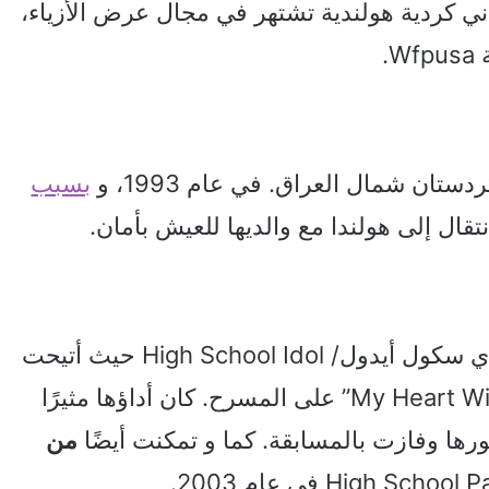
غاني كردية هولندية تشتهر في مجال عرض الأزياء،
.
بسبب
ال إلى هولندا مع والديها للعيش بأمان.
في عام 2003، شاركت ليزان في مسابقة هاي سكول أيدول/ High School Idol حيث أتيحت
لها الفرصة لأداء أغنية سيلين ديون “My Heart Will Go On” على المسرح. كان أداؤها مثيرًا
رها وفازت بالمسابقة. كما و تمكنت أيضًا
من