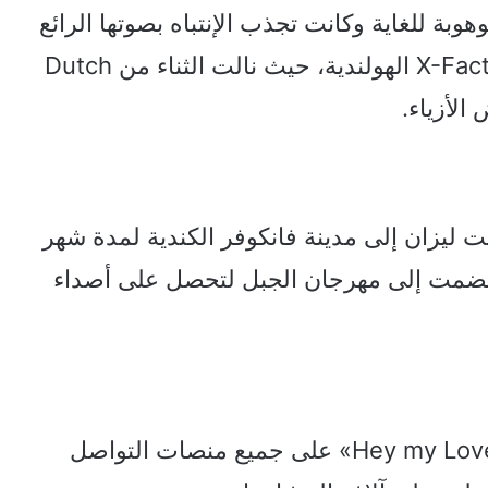
وبة للغاية وكانت تجذب الإنتباه بصوتها الرائع
ورقصها. في سن 17، شاركت في مسابقة X-Factor الهولندية، حيث نالت الثناء من Dutch
ت ليزان إلى مدينة فانكوفر الكندية لمدة شهر
نضمت إلى مهرجان الجبل لتحصل على أصداء
في عام 2020، أصدرت أول أغنية حب لها «Hey my Love» على جميع منصات التواصل