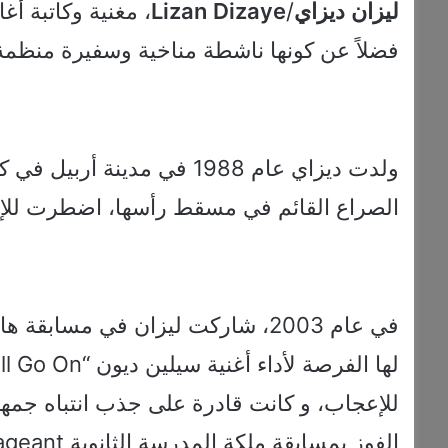
ليزان
ديزاي
/
Dizaye
Lizan
، مغنية وكاتبة أ
فضلاً عن كونها ناشطة مناخية وسفيرة منظمة Wfpusa
ولدت ديزاي عام 1988 في مدينة أربيل في كردستان شمال العراق. في عام 1993، و
الصراع القائم في مسقط رأسها، اضطرت للإنتق
للإعجاب، و كانت قادرة على جذب انتباه جمهو
الفوز بمسابقة ملكة المدرسة الثانوية High School Pageant في عام 2003.