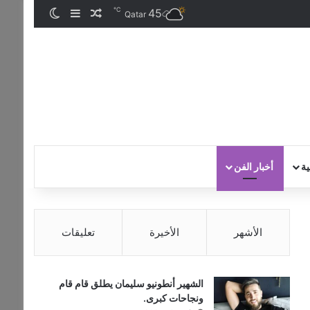
℃
45
مقال عشوائي
إضافة عمود جان
الوضع المظ
Qatar
ية
أخبار الفن
الأشهر
الأخيرة
تعليقات
الشهير أنطونيو سليمان يطلق قام قام
ونجاحات كبرى.