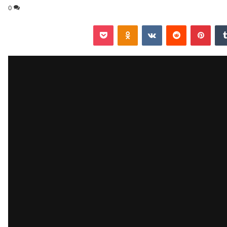
0
‏Tumblr
بينتيريست
‏Reddit
‏VKontakte
Odnoklassniki
‫Pocket