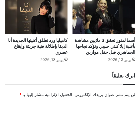
ف
نجاحها الجماهيري قبل حفل موازين
ي
ا
ل
المكرمين :
س
ن
و
أسما لمنور تحقق 3 ملايين مشاهدة
كاميليا ورد تطلق أغنيتها الجديدة أنا
السيد حسين كسيرة / السيد جورج لحود /
بأغنية إيلا كنتي حبيبي وتؤكد نجاحها
الديفا بإطلالة فنية جريئة وإيقاع
ا
الجماهيري قبل حفل موازين
عصري
ت
السيد علي الاتات / السيد ميشال يزبك / السيد
ا
يونيو 13, 2026
يونيو 13, 2026
ل
خضر عكنان / السيد سعيد ضاهر / السيد روبير
أ
اترك تعليقاً
مخلوف / السيد محمد عثمان / المخرج عمار
خ
ي
النحاس / وممثل وزارة السياحة السيد ربيع
ر
لن يتم نشر عنوان بريدك الإلكتروني.
الحقول الإلزامية مشار إليها بـ
*
ة
شداد
ا
ل
ت
ع